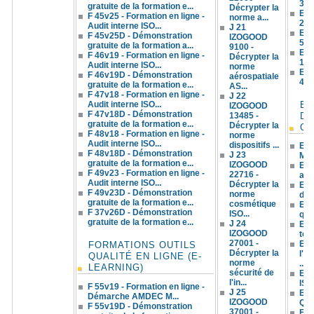
370
gratuite de la formation e...
Décrypter la
E 4
F 45v25 - Formation en ligne -
norme a...
223
Audit interne ISO...
J 21
E 4
F 45v25D - Démonstration
IZOGOOD
500
gratuite de la formation a...
9100 -
E 4
F 46v19 - Formation en ligne -
Décrypter la
194
Audit interne ISO...
norme
E 4
F 46v19D - Démonstration
aérospatiale
420
gratuite de la formation e...
AS...
F 47v18 - Formation en ligne -
J 22
EN
Audit interne ISO...
IZOGOOD
F 47v18D - Démonstration
DO
13485 -
gratuite de la formation e...
Décrypter la
QU
F 48v18 - Formation en ligne -
norme
Audit interne ISO...
dispositifs ...
E 5
F 48v18D - Démonstration
J 23
Man
gratuite de la formation e...
IZOGOOD
E 5
F 49v23 - Formation en ligne -
22716 -
amé
Audit interne ISO...
Décrypter la
E 5
F 49v23D - Démonstration
norme
d'ob
gratuite de la formation e...
cosmétique
E 5
F 37v26D - Démonstration
ISO...
qua
gratuite de la formation e...
J 24
E 5
IZOGOOD
tem
27001 -
E 6
FORMATIONS OUTILS
Décrypter la
l'e
QUALITÉ EN LIGNE (E-
norme
...
LEARNING)
sécurité de
E 6
l'in...
ISO
F 55v19 - Formation en ligne -
J 25
E 6
Démarche AMDEC M...
IZOGOOD
QSE
F 55v19D - Démonstration
37001 -
E 6