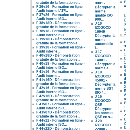
E 2
gratuite de la formation e...
9001 -
420
F 36v16 - Formation en ligne -
Décrypter la
Audit interne IATF...
norme
F 37v26 - Formation en ligne -
EN
qualité ISO
Audit interne ISO...
900...
DO
F 38v18D - Démonstration
J 16
SY
gratuite de la formation e...
IZOGOOD
MA
F 38v18 - Formation en ligne -
16949 -
AU
Audit interne ISO...
Décrypter la
F 39v18D - Démonstration
norme
E 3
gratuite de la formation e...
automobile
900
F 39v18 - Formation en ligne -
I...
E 3
Audit interne...
J 17
169
F 40v18D - Démonstration
IZOGOOD
E 3
gratuite de la formation e...
14001 -
140
F 40v18 - Formation en ligne -
Décrypter la
E 3
Audit interne ISO...
norme e...
450
F 41v16 - Formation en ligne -
J 18
E 3
Audit interne...
IZOGOOD
de 
F 41v16D - Démonstration
45001 -
E 4
gratuite de la formation e...
Décrypter la
220
F 42v16 - Formation en ligne -
norme SST
E 4
Audit interne ISO...
ISO 4...
AS9
F 42v16D - Démonstration
J 19
a...
gratuite de la formation e...
IZOGOOD
E 4
F 43v07 - Formation en ligne -
QSE -
134
Audit interne ISO...
Décrypter
E 4
F 43v07D - Démonstration
les normes
227
gratuite de la formation e...
QSE en s...
E 4
F 44v22 - Formation en ligne -
J 20
270
Audit interne ISO...
IZOGOOD
E 4
F 44v22D - Démonstration
22000 -