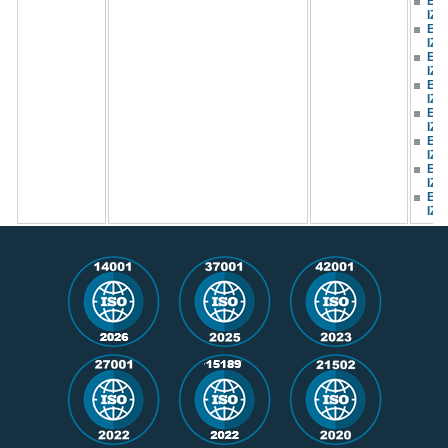
E J
IZO
E J
IZO
E J
IZO
E J
IZO
E J
IZO
E J
IZO
E J
IZO
E J
IZO