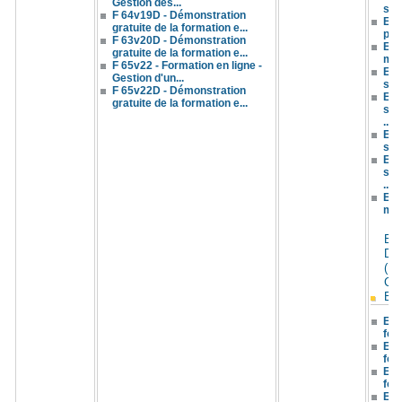
Gestion des...
sys
F 64v19D - Démonstration
E 8
gratuite de la formation e...
pro
F 63v20D - Démonstration
E 8
gratuite de la formation e...
man
F 65v22 - Formation en ligne -
E 8
Gestion d'un...
sys
F 65v22D - Démonstration
E 8
gratuite de la formation e...
sys
...
E 8
sys
E 8
sys
...
E 8
man
EN
DO
(Q
CH
ET
E 1
for
E 1
for
E 1
for
E 1