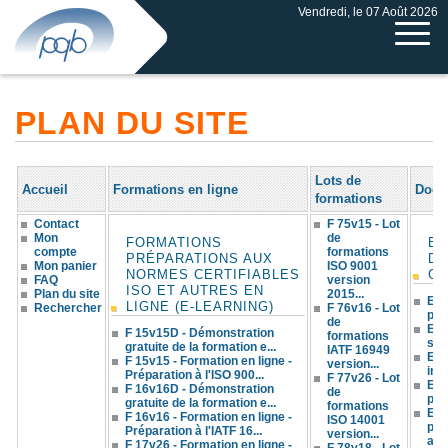
Vendredi, le 07 Août 2026
PLAN DU SITE
Lots de
Accueil
Formations en ligne
Docu
formations
Contact
F 75v15 - Lot
Mon
de
FORMATIONS
EN
compte
formations
PRÉPARATIONS AUX
D
Mon panier
ISO 9001
NORMES CERTIFIABLES
GÉ
FAQ
version
ISO ET AUTRES EN
Plan du site
2015...
E 0
LIGNE (E-LEARNING)
Rechercher
F 76v16 - Lot
pou
de
E 0
F 15v15D - Démonstration
formations
sys
gratuite de la formation e...
IATF 16949
E 0
F 15v15 - Formation en ligne -
version...
ins
Préparation à l'ISO 900...
F 77v26 - Lot
E 0
F 16v16D - Démonstration
de
pro
gratuite de la formation e...
formations
E 0
F 16v16 - Formation en ligne -
ISO 14001
pro
Préparation à l'IATF 16...
version...
au..
F 17v26 - Formation en ligne -
F 78v18 - Lot