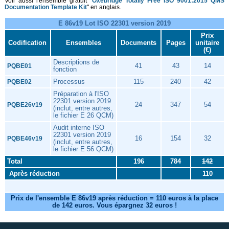
Voir aussi l'ensemble gratuit "
Oxebridge Totally Free ISO 9001:2015 QMS
Documentation Template Kit
" en anglais.
E 86v19 Lot ISO 22301 version 2019
Prix
Codification
Ensembles
Documents
Pages
unitaire
(€)
Descriptions de
41
43
14
PQBE01
fonction
Processus
115
240
42
PQBE02
Préparation à l'ISO
22301 version 2019
24
347
54
PQBE26v19
(inclut, entre autres,
le fichier E 26 QCM)
Audit interne ISO
22301 version 2019
16
154
32
PQBE46v19
(inclut, entre autres,
le fichier E 56 QCM)
Total
196
784
142
Après réduction
110
Prix de l'ensemble E 86v19 après réduction = 110 euros à la place
de 142 euros. Vous épargnez 32 euros !