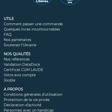
Cette formation est ludique et très fournie. Le plus
pour moi était de pouvoir suivre la formation quand
je veux où je veux. Annelise. 03/09/2020 ⭐⭐⭐⭐⭐
UTILE
Comment passer une commande
Quelques livres incontournables
FAQ
Nos partenaires
Soutenez l'Ukraine
NOS QUALITÉS
Les cas pratiques, les jeux avec le pivert et les
histoires drôles. Corine. 22/08/2020 ⭐⭐⭐⭐⭐
Nos références
Validation DataDock
Certificat CUM LAUDE
Votre avis compte
Jooble
A PROPOS
Conditions générales d'utilisation
Protection de la vie privée
Bonnes explications par les jeux, anecdotes. Très
Déclaration d'activité
bon contenus. Oriana. 16/07/2020 ⭐⭐⭐⭐⭐
Personnes avec un handicap