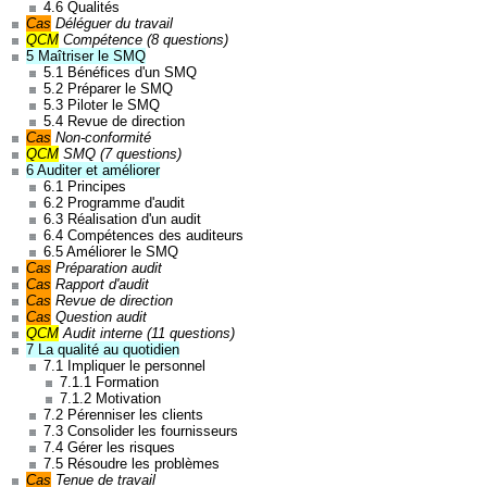
4.6 Qualités
Cas
Déléguer du travail
QCM
Compétence (8 questions)
5 Maîtriser le SMQ
5.1 Bénéfices d'un SMQ
5.2 Préparer le SMQ
5.3 Piloter le SMQ
5.4 Revue de direction
Formation générale structurée qui aborde tous les
Cas
Non-conformité
QCM
SMQ (7 questions)
sujets de la qualité. La présence de vidéos,
6 Auditer et améliorer
citations, petits jeux permet de rendre le contenu
6.1 Principes
interactif et agréable à lire. Marjorie. 07/05/2021
6.2 Programme d'audit
⭐⭐⭐⭐⭐
6.3 Réalisation d'un audit
6.4 Compétences des auditeurs
6.5 Améliorer le SMQ
Cas
Préparation audit
Cas
Rapport d'audit
Cas
Revue de direction
Cas
Question audit
QCM
Audit interne (11 questions)
7 La qualité au quotidien
7.1 Impliquer le personnel
Balaie efficacement les sujets qui peuvent être
7.1.1 Formation
creusé par ailleurs. Marjorie. 19/04/2021 ⭐⭐⭐⭐⭐
7.1.2 Motivation
7.2 Pérenniser les clients
7.3 Consolider les fournisseurs
7.4 Gérer les risques
7.5 Résoudre les problèmes
Cas
Tenue de travail