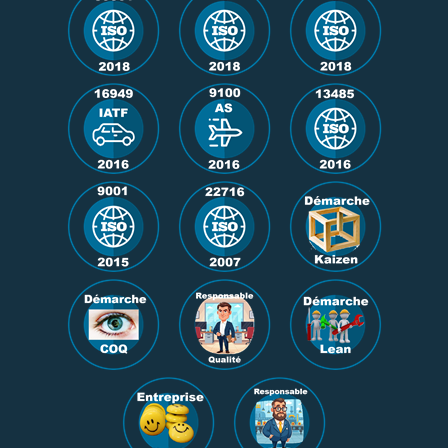
Bons points : 18/20. Joceline. 03/11/2020 ⭐⭐⭐⭐⭐
Bons points : Les jeux, tests et QCM multiples à
répétition. Recommandations : Aucune, c'était top
! Isabel. 27/09/2020 ⭐⭐⭐⭐⭐