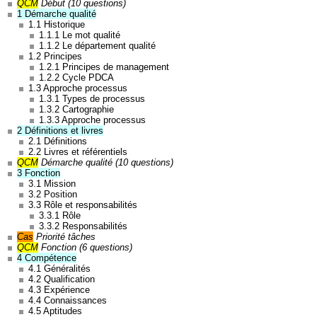
QCM
Début (10 questions)
1 Démarche qualité
Bons points : vidéos. Stéphane. 11/08/2021 ⭐⭐⭐⭐
1.1 Historique
1.1.1 Le mot qualité
1.1.2 Le département qualité
1.2 Principes
1.2.1 Principes de management
1.2.2 Cycle PDCA
1.3 Approche processus
1.3.1 Types de processus
1.3.2 Cartographie
1.3.3 Approche processus
2 Définitions et livres
2.1 Définitions
2.2 Livres et référentiels
Formation claire. Marc-Eddy. 29/07/2021 ⭐⭐⭐⭐
QCM
Démarche qualité (10 questions)
3 Fonction
3.1 Mission
3.2 Position
3.3 Rôle et responsabilités
3.3.1 Rôle
3.3.2 Responsabilités
Cas
Priorité tâches
QCM
Fonction (6 questions)
4 Compétence
4.1 Généralités
4.2 Qualification
Bons points : Informations importantes. Tout était
4.3 Expérience
4.4 Connaissances
parfait. Marwa. 07/05/2021 ⭐⭐⭐⭐⭐
4.5 Aptitudes