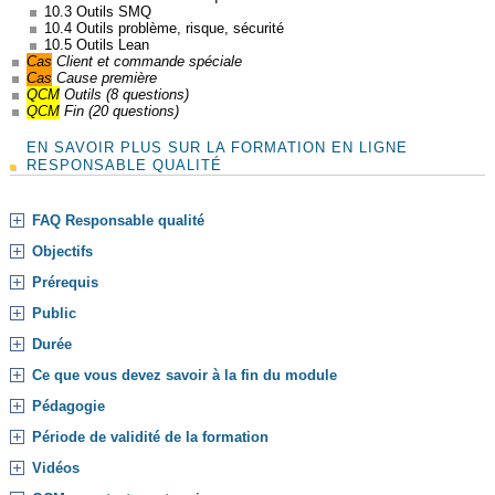
10.3 Outils SMQ
10.4 Outils problème, risque, sécurité
18/20. Gervais. 03/03/2020 ⭐⭐⭐⭐⭐
10.5 Outils Lean
Cas
Client et commande spéciale
Cas
Cause première
QCM
Outils (8 questions)
QCM
Fin (20 questions)
EN SAVOIR PLUS SUR LA FORMATION EN LIGNE
RESPONSABLE QUALITÉ
Prix, documents, qualité de l'information,
FAQ Responsable qualité
structure. Formation structurée, instructive et de
Objectifs
qualité à un prix plus que raisonnable. Sophie.
15/12/2020 ⭐⭐⭐⭐⭐
Prérequis
Public
Durée
Ce que vous devez savoir à la fin du module
Pédagogie
PARFAIT A TOUS LES NIVEAUX. Rapport
Période de validité de la formation
qualité/prix impeccable ! Le contenu de la formation
Vidéos
est très largement supérieur au prix réclamé, ce qui
est plutôt rare ! Matthieu. 23/11/2020 ⭐⭐⭐⭐⭐