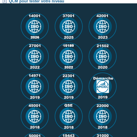
QCM pour tester votre niveau
Formation agréable et complète. Beaucoup de
documents supports et exemples fournis. Tanguy.
19/11/2020 ⭐⭐⭐⭐⭐
Points à améliorer : les études de cas, les QCM.
Axelle. 09/11/2020 ⭐⭐⭐
Certains points ont été
😀
amélioré