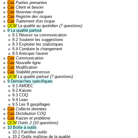
Cas
Parties prenantes
Cas
Client et besoin
Cas
Nouveau risque
Cas
Registre des risques
Cas
Traitement d'un risque
Un contenu utile, très proche de la réalité concrète
QCM
La qualité au quotidien (7 questions)
du contenu. Bravo ! Le rapport qualité prix est
8 La qualité partout
8.1 Réussir sa communication
imbattable ! Pierre. 13/04/2021 ⭐⭐⭐⭐⭐
8.2 Soutenir les suggestions
8.3 Exploiter les statistiques
8.4 Conduire le changement
8.5 Anticiper l'avenir
Cas
Communication
Cas
Nouvelle ligne
Cas
Modification
Cas
Stabilité processus
QCM
La qualité partout (7 questions)
9 Démarches spécifiques
9.1 AMDEC
Le dossier d’annexes est très complet. Amélie.
9.2 Kaizen
10/03/2021 ⭐⭐⭐⭐⭐
9.3 COQ
9.4 Lean
9.5 Les 8 gaspillages
Cas
Collecte données
Cas
Distribution COQ
Cas
Kaizen et problème
QCM
Outils 2 (10 questions)
10 Boîte à outils
10.1 Familles outils
10.2 Outils maîtrise de la qualité