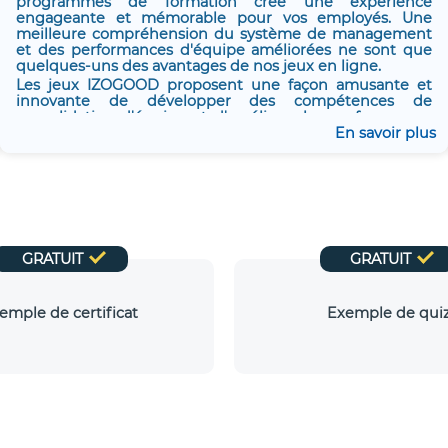
programmes de formation crée une expérience
engageante et mémorable pour vos employés. Une
meilleure compréhension du système de management
et des performances d'équipe améliorées ne sont que
quelques-uns des avantages de nos jeux en ligne.
Les jeux IZOGOOD proposent une façon amusante et
innovante de développer des compétences de
consolidation d'équipe et d'améliorer les performances
des employés. Nos jeux sont conçus pour simuler des
En savoir plus
situations du monde réel, créant une expérience
d'apprentissage réaliste qui encourage le
développement des compétences et la résolution de
problèmes.
Nos jeux en ligne sont accessibles sur n'importe quel
navigateur, ce qui facilite l'accès et le jeu des utilisateurs.
Nos jeux sont livrés avec 50 différentes cartes de risques,
GRATUIT
GRATUIT
QCM (questions à choix multiples), pratiques et études
de cas, garantissant une expérience stimulante pour
tous les joueurs.
emple de certificat
Exemple de qui
Les avantages d'un jeu en ligne ?
Apprendre de manière ludique
Assimiler le contenu des articles et paragraphes de la
norme
Mieux se préparer pour la certification