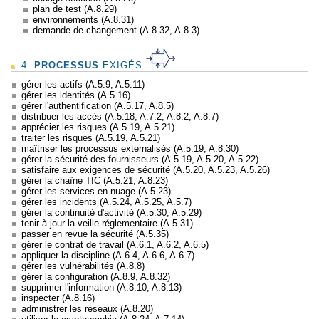
plan de test (A.8.29)
environnements (A.8.31)
demande de changement (A.8.32, A.8.3)
4.
PROCESSUS
EXIGÉS
gérer les actifs (A.5.9, A.5.11)
gérer les identités (A.5.16)
gérer l'authentification (A.5.17, A.8.5)
distribuer les accès (A.5.18, A.7.2, A.8.2, A.8.7)
apprécier les risques (A.5.19, A.5.21)
traiter les risques (A.5.19, A.5.21)
maîtriser les processus externalisés (A.5.19, A.8.30)
gérer la sécurité des fournisseurs (A.5.19, A.5.20, A.5.22)
satisfaire aux exigences de sécurité (A.5.20, A.5.23, A.5.26)
gérer la chaîne TIC (A.5.21, A.8.23)
gérer les services en nuage (A.5.23)
gérer les incidents (A.5.24, A.5.25, A.5.7)
gérer la continuité d'activité (A.5.30, A.5.29)
tenir à jour la veille réglementaire (A.5.31)
passer en revue la sécurité (A.5.35)
gérer le contrat de travail (A.6.1, A.6.2, A.6.5)
appliquer la discipline (A.6.4, A.6.6, A.6.7)
gérer les vulnérabilités (A.8.8)
gérer la configuration (A.8.9, A.8.32)
supprimer l'information (A.8.10, A.8.13)
inspecter (A.8.16)
administrer les réseaux (A.8.20)