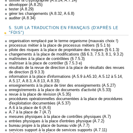
utiliser la cryptographie (A.8.24, A.7.14)
développer (A.8.25)
tester (A.8.29)
gérer les changements (A.8.32, A.6.8)
auditer (A.8.34)
5. SUR LA TRADUCTION EN FRANÇAIS (D'APRÈS LE
"FDIS")
organisation remplacé par le terme organisme (mauvais choix !)
processus métier à la place de processus métiers (§ 5.1 b)
pilote des risques à la place de propriétaire des risques (§ 6.1.3
)
changements à la place de modifications (§§ 6.3, 7.5.3, 8.1, 9.3.2)
maîtrisées à la place de contrôlées (§ 7.5.3)
maîtriser à la place de contrôler (§ 7.5.3 e)
résultats de la revue de direction à la place de résultats des revues
de direction (§ 9.3.3)
information à la place d'informations (A.5.9 à A5.10, A.5.12 à 5.14,
A.5.17, A.8.3, A.8.13, A.8.33)
enseignements à la place de tirer des enseignements (A.5.27)
enregistrements à la place de documents d'activité (A.5.33)
revue à la place de révision (A.5.35)
procédures opérationnelles documentées à la place de procédures
d'exploitation documentées (A.5.37)
A.6 à la place de 6 (A.6)
A.7 à la place de 7 (A.7)
mesures physiques à la place de contrôles physiques (A.7)
entrées physiques à la place d'entrées physique (A.7.2)
bureau propre à la place de bureau vide (A.7.7)
services support à la place de services supports (A.7.11)