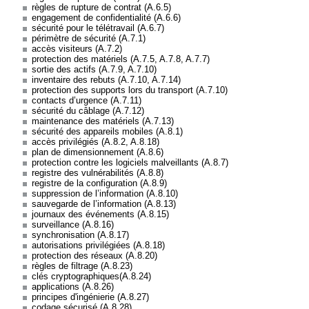
règles de rupture de contrat (A.6.5)
engagement de confidentialité (A.6.6)
sécurité pour le télétravail (A.6.7)
périmètre de sécurité (A.7.1)
accès visiteurs (A.7.2)
protection des matériels (A.7.5, A.7.8, A.7.7)
sortie des actifs (A.7.9, A.7.10)
inventaire des rebuts (A.7.10, A.7.14)
protection des supports lors du transport (A.7.10)
contacts d’urgence (A.7.11)
sécurité du câblage (A.7.12)
maintenance des matériels (A.7.13)
sécurité des appareils mobiles (A.8.1)
accès privilégiés (A.8.2, A.8.18)
plan de dimensionnement (A.8.6)
protection contre les logiciels malveillants (A.8.7)
registre des vulnérabilités (A.8.8)
registre de la configuration (A.8.9)
suppression de l’information (A.8.10)
sauvegarde de l’information (A.8.13)
journaux des événements (A.8.15)
surveillance (A.8.16)
synchronisation (A.8.17)
autorisations privilégiées (A.8.18)
protection des réseaux (A.8.20)
règles de filtrage (A.8.23)
clés cryptographiques(A.8.24)
applications (A.8.26)
principes d'ingénierie (A.8.27)
codage sécurisé (A.8.28)