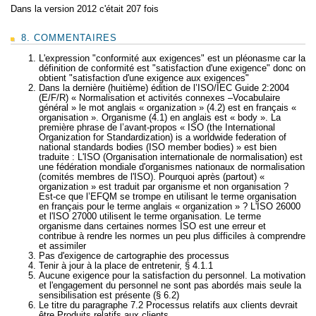
Dans la version 2012 c'était 207 fois
8. COMMENTAIRES
L'expression "conformité aux exigences" est un pléonasme car la
définition de conformité est "satisfaction d'une exigence" donc on
obtient "satisfaction d'une exigence aux exigences"
Dans la dernière (huitième) édition de l’ISO/IEC Guide 2:2004
(E/F/R) « Normalisation et activités connexes –Vocabulaire
général » le mot anglais « organization » (4.2) est en français «
organisation ». Organisme (4.1) en anglais est « body ». La
première phrase de l’avant-propos « ISO (the International
Organization for Standardization) is a worldwide federation of
national standards bodies (ISO member bodies) » est bien
traduite : L'ISO (Organisation internationale de normalisation) est
une fédération mondiale d'organismes nationaux de normalisation
(comités membres de l'ISO). Pourquoi après (partout) «
organization » est traduit par organisme et non organisation ?
Est-ce que l’EFQM se trompe en utilisant le terme organisation
en français pour le terme anglais « organization » ? L'ISO 26000
et l'ISO 27000 utilisent le terme organisation. Le terme
organisme dans certaines normes ISO est une erreur et
contribue à rendre les normes un peu plus difficiles à comprendre
et assimiler
Pas d'exigence de cartographie des processus
Tenir à jour à la place de entretenir, § 4.1.1
Aucune exigence pour la satisfaction du personnel. La motivation
et l'engagement du personnel ne sont pas abordés mais seule la
sensibilisation est présente (§ 6.2)
Le titre du paragraphe 7.2 Processus relatifs aux clients devrait
être Produits relatifs aux clients