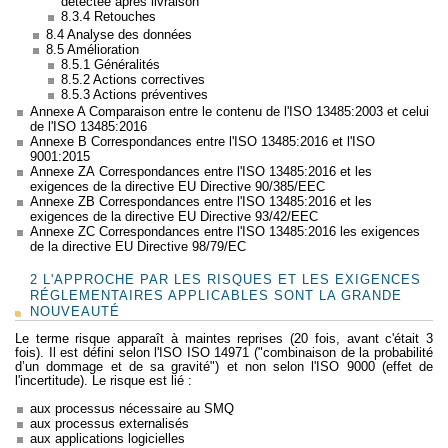
détectée après livraison
8.3.4 Retouches
8.4 Analyse des données
8.5 Amélioration
8.5.1 Généralités
8.5.2 Actions correctives
8.5.3 Actions préventives
Annexe A Comparaison entre le contenu de l'ISO 13485:2003 et celui
de l'ISO 13485:2016
Annexe B Correspondances entre l'ISO 13485:2016 et l'ISO
9001:2015
Annexe ZA Correspondances entre l'ISO 13485:2016 et les
exigences de la directive EU Directive 90/385/EEC
Annexe ZB Correspondances entre l'ISO 13485:2016 et les
exigences de la directive EU Directive 93/42/EEC
Annexe ZC Correspondances entre l'ISO 13485:2016 les exigences
de la directive EU Directive 98/79/EC
2 L'APPROCHE PAR LES RISQUES ET LES EXIGENCES
RÉGLEMENTAIRES APPLICABLES SONT LA GRANDE
NOUVEAUTÉ
Le terme risque apparaît à maintes reprises (20 fois, avant c'était 3
fois). Il est défini selon l'ISO ISO 14971 ("combinaison de la probabilité
d’un dommage et de sa gravité") et non selon l'ISO 9000 (effet de
l'incertitude). Le risque est lié :
aux processus nécessaire au SMQ
aux processus externalisés
aux applications logicielles