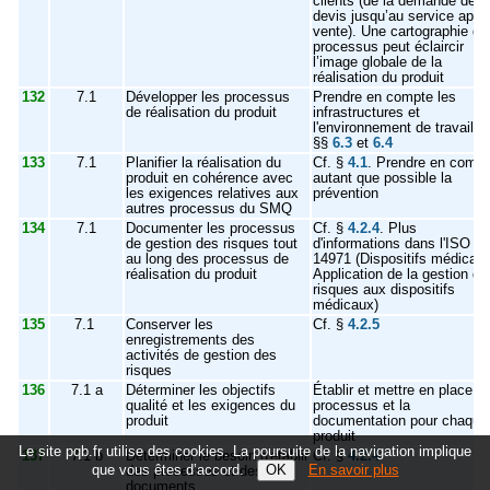
clients (de la demande de
devis jusqu’au service aprè
vente). Une cartographie de
processus peut éclaircir
l’image globale de la
réalisation du produit
132
7.1
Développer les processus
Prendre en compte les
de réalisation du produit
infrastructures et
l'environnement de travail, c
§§
6.3
et
6.4
133
7.1
Planifier la réalisation du
Cf. §
4.1
. Prendre en compt
produit
en
cohérence avec
autant que possible la
les exigences relatives aux
prévention
autres processus du SMQ
134
7.1
Documenter les processus
Cf. §
4.2.4
. Plus
de gestion des risques tout
d'informations dans l'ISO
au long des processus de
14971 (Dispositifs médicaux
réalisation du produit
Application de la gestion de
risques aux dispositifs
médicaux)
135
7.1
Conserver les
Cf. §
4.2.5
enregistrements des
activités de gestion des
risques
136
7.1 a
Déterminer les objectifs
Établir et mettre en place le
qualité et les exigences du
processus et la
produit
documentation pour chaque
produit
Le site pqb.fr utilise des cookies. La poursuite de la navigation implique
137
7.1 b
Déterminer le besoin d'établir
Cf. §
4.2.4
que vous êtes d’accord.
En savoir plus
des processus et des
documents