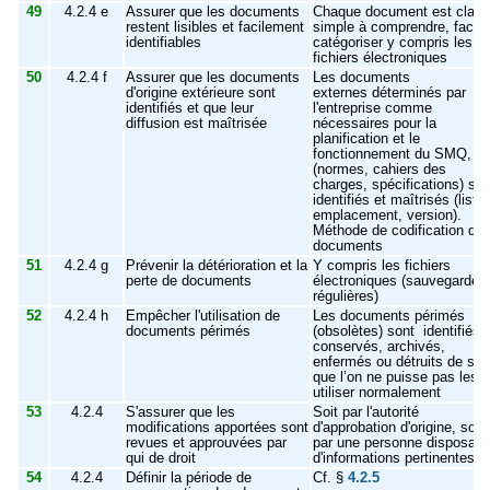
49
4.2.4 e
Assurer que les documents
Chaque document est clair,
restent lisibles et facilement
simple à comprendre, facile
identifiables
catégoriser y compris les
fichiers électroniques
50
4.2.4 f
Assurer que les documents
Les documents
d'origine extérieure sont
externes déterminés par
identifiés et que leur
l'entreprise comme
diffusion est maîtrisée
nécessaires pour la
planification et le
fonctionnement du SMQ,
(normes, cahiers des
charges, spécifications) son
identifiés et maîtrisés (liste,
emplacement, version).
Méthode de codification de
documents
51
4.2.4 g
Prévenir la détérioration et la
Y compris les fichiers
perte de documents
électroniques (sauvegardes
régulières)
52
4.2.4 h
Empêcher l'utilisation de
Les documents périmés
documents périmés
(obsolètes) sont identifiés,
conservés, archivés,
enfermés ou détruits de sor
que l’on ne puisse pas les
utiliser normalement
53
4.2.4
S'assurer que les
Soit par l'autorité
modifications apportées sont
d'approbation d'origine, soit
revues et approuvées par
par une personne disposant
qui de droit
d'informations pertinentes
54
4.2.4
Définir la période de
Cf. §
4.2.5