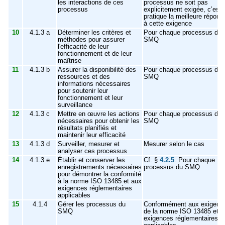
les interactions de ces
processus ne soit pas
processus
explicitement exigée, c’est 
pratique la meilleure répons
à cette exigence
10
4.1.3 a
Déterminer les critères et
Pour chaque processus du
méthodes pour assurer
SMQ
l'efficacité de leur
fonctionnement et de leur
maîtrise
11
4.1.3 b
Assurer la disponibilité des
Pour chaque processus du
ressources et des
SMQ
informations nécessaires
pour soutenir leur
fonctionnement et leur
surveillance
12
4.1.3 c
Mettre en œuvre les actions
Pour chaque processus du
nécessaires pour obtenir les
SMQ
résultats planifiés et
maintenir leur efficacité
13
4.1.3 d
Surveiller, mesurer et
Mesurer selon le cas
analyser ces processus
14
4.1.3 e
Établir et conserver les
Cf. §
4.2.5
. Pour chaque
enregistrements nécessaires
processus du SMQ
pour démontrer la conformité
à la norme ISO 13485 et aux
exigences réglementaires
applicables
15
4.1.4
Gérer les processus du
Conformément aux exigenc
SMQ
de la norme ISO 13485 et a
exigences réglementaires