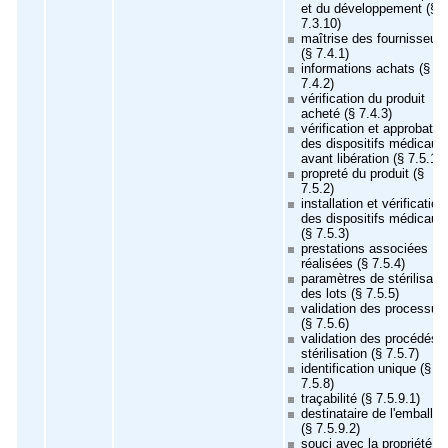
et du développement (§
7.3.10)
maîtrise des fournisseur
(§ 7.4.1)
informations achats (§
7.4.2)
vérification du produit
acheté (§ 7.4.3)
vérification et approbatio
des dispositifs médicaux
avant libération (§ 7.5.1)
propreté du produit (§
7.5.2)
installation et vérification
des dispositifs médicaux
(§ 7.5.3)
prestations associées
réalisées (§ 7.5.4)
paramètres de stérilisati
des lots (§ 7.5.5)
validation des processus
(§ 7.5.6)
validation des procédés 
stérilisation (§ 7.5.7)
identification unique (§
7.5.8)
traçabilité (§ 7.5.9.1)
destinataire de l'emballa
(§ 7.5.9.2)
souci avec la propriété d