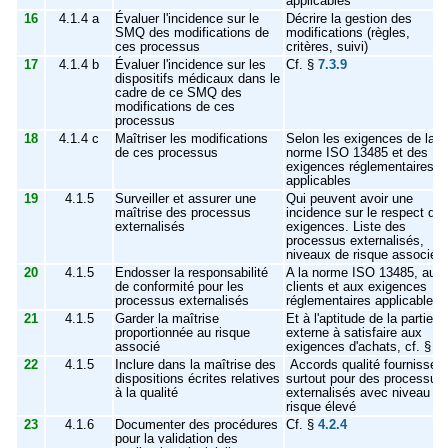
applicables
16
4.1.4 a
Évaluer l'incidence sur le
Décrire la gestion des
SMQ des modifications de
modifications (règles,
ces processus
critères, suivi)
17
4.1.4 b
Évaluer l'incidence sur les
Cf. §
7.3.9
dispositifs médicaux dans le
cadre de ce SMQ des
modifications de ces
processus
18
4.1.4 c
Maîtriser les modifications
Selon les exigences de la
de ces processus
norme ISO 13485 et des
exigences réglementaires
applicables
19
4.1.5
Surveiller et assurer une
Qui peuvent avoir une
maîtrise des processus
incidence sur le respect de
externalisés
exigences. Liste des
processus externalisés,
niveaux de risque associé
20
4.1.5
Endosser la responsabilité
A la norme ISO 13485, aux
de conformité pour les
clients et aux exigences
processus externalisés
réglementaires applicables
21
4.1.5
Garder la maîtrise
Et à l'aptitude de la partie
proportionnée au risque
externe à satisfaire aux
associé
exigences d'achats, cf. §
7.
22
4.1.5
Inclure dans la maîtrise des
Accords qualité fournisseur
dispositions écrites relatives
surtout pour des processus
à la qualité
externalisés avec niveau de
risque élevé
23
4.1.6
Documenter des procédures
Cf. §
4.2.4
pour la validation des