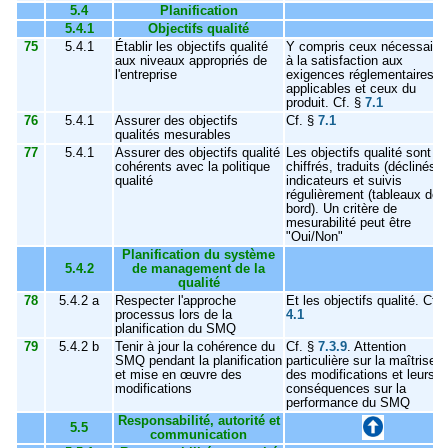
5.4
Planification
5.4.1
Objectifs qualité
75
5.4.1
Établir les objectifs qualité
Y compris ceux nécessaire
aux niveaux appropriés de
à la satisfaction aux
l'entreprise
exigences réglementaires
applicables et ceux du
produit. Cf. §
7.1
76
5.4.1
Assurer des objectifs
Cf. §
7.1
qualités mesurables
77
5.4.1
Assurer des objectifs qualité
Les objectifs qualité sont
cohérents avec la politique
chiffrés, traduits (déclinés) 
qualité
indicateurs et suivis
régulièrement (tableaux de
bord). Un critère de
mesurabilité peut être
"Oui/Non"
Planification du système
5.4.2
de management de la
qualité
78
5.4.2 a
Respecter l'approche
Et les objectifs qualité. Cf. 
processus lors de la
4.1
planification du SMQ
79
5.4.2 b
Tenir à jour la cohérence du
Cf. §
7.3.9
. Attention
SMQ pendant la planification
particulière sur la maîtrise
et mise en œuvre des
des modifications et leurs
modifications
conséquences sur la
performance du SMQ
Responsabilité, autorité et
5.5
communication