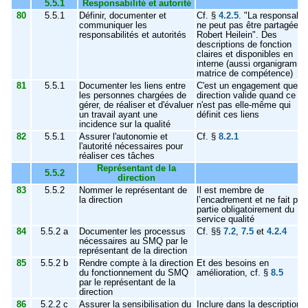
5.5.1
Responsabilité et autorité
80
5.5.1
Définir, documenter et
Cf. §
4.2.5
. "La responsabili
communiquer les
ne peut pas être partagée.
responsabilités et autorités
Robert Heilein". Des
descriptions de fonction
claires et disponibles en
interne (aussi organigramme
matrice de compétence)
81
5.5.1
Documenter les liens entre
C'est un engagement que la
les personnes chargées de
direction valide quand ce
gérer, de réaliser et d'évaluer
n'est pas elle-même qui
un travail ayant une
définit ces liens
incidence sur la qualité
82
5.5.1
Assurer l'autonomie et
Cf. §
8.2.1
l'autorité nécessaires pour
réaliser ces tâches
Représentant de la
5.5.2
direction
83
5.5.2
Nommer le représentant de
Il est membre de
la direction
l’encadrement et ne fait pas
partie obligatoirement du
service qualité
84
5.5.2 a
Documenter les processus
Cf. §§
7.2
,
7.5
et
4.2.4
nécessaires au SMQ par le
représentant de la direction
85
5.5.2 b
Rendre compte à la direction
Et des besoins en
du fonctionnement du SMQ
amélioration, cf. §
8.5
par le représentant de la
direction
86
5.2.2 c
Assurer la sensibilisation du
Inclure dans la description 