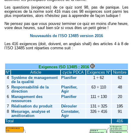
Les questions (exigences) de ce quiz sont 98, pas de panique. Les
exigences de la norme sont 416 mais ces 98 exigences sont parmi les
plus importantes, alors n'hésitez pas à apprendre de façon ludique !
Ne pensez pas que vous pouvez terminer ce quiz en moins d'une heure,
voire deux heures, sauf bien sûr si vous êtes un petit génie !
Nouveautés de l'ISO 13485 version 2016
Les 416 exigences (doit, doivent, en anglais shall) des articles 4 à 8 de
l’ISO 13485 sont réparties comme suit :
Exigences ISO 13485 : 2016
N°
Article
cycle PDCA
Exigences N°
Nombre
4
Système de management
Planifier
1 ÷ 62
62
de la qualité
5
Responsabilité de la
Planifier,
63 ÷ 110
48
direction
Agir
6
Management des
Planifier
111 ÷ 130
20
ressources
7
Réalisation du produit
Dérouler
131 ÷ 325
195
8
Mesurage, analyse et
Constater,
326 ÷ 416
91
amélioration
Agir
Total
416