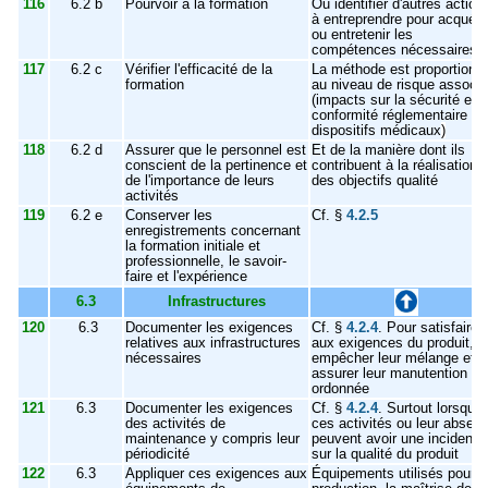
116
6.2 b
Pourvoir à la formation
Ou identifier d'autres action
à entreprendre pour acquérir
ou entretenir les
compétences nécessaires.
117
6.2 c
Vérifier l'efficacité de la
La méthode est proportionn
formation
au niveau de risque associé
(impacts sur la sécurité et l
conformité réglementaire de
dispositifs médicaux
)
118
6.2 d
Assurer que le personnel est
Et de la manière dont ils
conscient de la pertinence et
contribuent à la réalisation
de l'importance de leurs
des objectifs qualité
activités
119
6.2 e
Conserver les
Cf. §
4.2.5
enregistrements concernant
la formation initiale et
professionnelle, le savoir-
faire et l'expérience
6.3
Infrastructures
120
6.3
Documenter les exigences
Cf. §
4.2.4
. Pour satisfaire
relatives aux infrastructures
aux exigences du produit,
nécessaires
empêcher leur mélange et
assurer leur manutention
ordonnée
121
6.3
Documenter les exigences
Cf. §
4.2.4
. Surtout lorsque
des activités de
ces activités ou leur absen
maintenance y compris leur
peuvent avoir une incidence
périodicité
sur la qualité du produit
122
6.3
Appliquer ces exigences aux
Équipements utilisés pour l