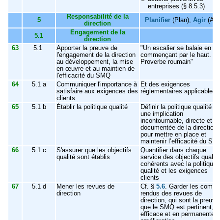
entreprises (§ 8.5.3)
Responsabilité de la
5
Planifier
(Plan),
Agir
(Act
direction
Engagement de la
5.1
direction
63
5.1
Apporter la preuve de
"Un escalier se balaie en
l'engagement de la direction
commençant par le haut.
au développement, la mise
Proverbe roumain"
en œuvre et au maintien de
l'efficacité du SMQ
64
5.1 a
Communiquer l'importance à
Et des exigences
satisfaire aux exigences des
réglementaires applicables
clients
65
5.1 b
Établir la politique qualité
Définir la politique qualité es
une implication
incontournable, directe et
documentée de la direction
pour mettre en place et
maintenir l’efficacité du S
66
5.1 c
S'assurer que les objectifs
Quantifier dans chaque
qualité sont établis
service des objectifs qualité
cohérents avec la politique
qualité et les exigences
clients
67
5.1 d
Mener les revues de
Cf. §
5.6
. Garder les compt
direction
rendus des revues de
direction, qui sont la preuve
que le SMQ est pertinent,
efficace et en permanente