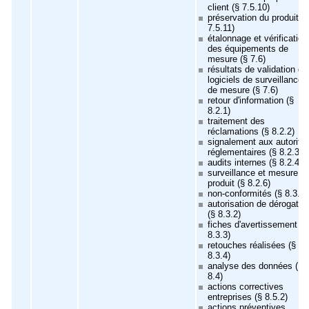
client (§ 7.5.10)
préservation du produit (
7.5.11)
étalonnage et vérification
des équipements de
mesure (§ 7.6)
résultats de validation de
logiciels de surveillance 
de mesure (§ 7.6)
retour d'information (§
8.2.1)
traitement des
réclamations (§ 8.2.2)
signalement aux autorité
réglementaires (§ 8.2.3)
audits internes (§ 8.2.4)
surveillance et mesure d
produit (§ 8.2.6)
non-conformités (§ 8.3.1)
autorisation de dérogatio
(§ 8.3.2)
fiches d'avertissement (§
8.3.3)
retouches réalisées (§
8.3.4)
analyse des données (§
8.4)
actions correctives
entreprises (§ 8.5.2)
actions préventives