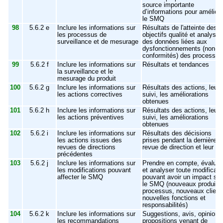
source importante
d’informations pour améliore
le SMQ
98
5.6.2 e
Inclure les informations sur
Résultats de l'atteinte des
les processus de
objectifs qualité et analyse
surveillance et de mesurage
des données liées aux
dysfonctionnements (non-
conformités) des processus
99
5.6.2 f
Inclure les informations sur
Résultats et tendances
la surveillance et le
mesurage du produit
100
5.6.2 g
Inclure les informations sur
Résultats des actions, leur
les actions correctives
suivi, les améliorations
obtenues
101
5.6.2 h
Inclure les informations sur
Résultats des actions, leur
les actions préventives
suivi, les améliorations
obtenues
102
5.6.2 i
Inclure les informations sur
Résultats des décisions
les actions issues des
prises pendant la dernière
revues de directions
revue de direction et leur su
précédentes
103
5.6.2 j
Inclure les informations sur
Prendre en compte, évaluer
les modifications pouvant
et analyser toute modificati
affecter le SMQ
pouvant avoir un impact sur
le SMQ (nouveaux produits 
processus, nouveaux client
nouvelles fonctions et
responsabilités)
104
5.6.2 k
Inclure les informations sur
Suggestions, avis, opinions
les recommandations
propositions venant de