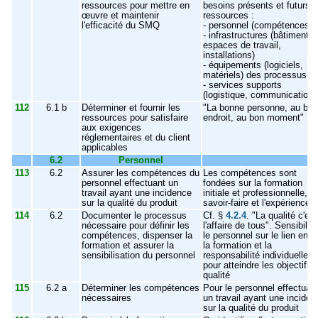
ressources pour mettre en
besoins présents et futurs 
œuvre et maintenir
ressources :
l'efficacité du SMQ
- personnel (compétences)
- infrastructures (bâtiments,
espaces de travail,
installations)
- équipements (logiciels,
matériels) des processus
- services supports
(logistique, communication)
112
6.1 b
Déterminer et fournir les
"La bonne personne, au bon
ressources pour satisfaire
endroit, au bon moment"
aux exigences
réglementaires et du client
applicables
6.2
Personnel
113
6.2
Assurer les compétences du
Les compétences sont
personnel effectuant un
fondées sur la formation
travail ayant une incidence
initiale et professionnelle, le
sur la qualité du produit
savoir-faire et l'expérience
114
6.2
Documenter le processus
Cf. §
4.2.4
. "La qualité c'est
nécessaire pour définir les
l'affaire de tous". S
ensibilis
compétences, dispenser la
le personnel sur le lien entr
formation et assurer la
la formation et la
sensibilisation du personnel
responsabilité individuelle
pour atteindre les objectifs
qualité
115
6.2 a
Déterminer les compétences
Pour le personnel effectuan
nécessaires
un travail ayant une inciden
sur la qualité du produit