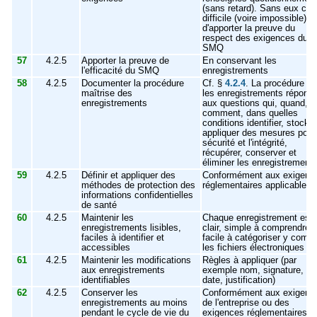
(sans retard). Sans eux c’e
difficile (voire impossible)
d'apporter la preuve du
respect des exigences du
SMQ
57
4.2.5
Apporter la preuve de
En conservant les
l'efficacité du SMQ
enregistrements
58
4.2.5
Documenter la procédure
Cf. §
4.2.4
. La procédure po
maîtrise des
les enregistrements répond
enregistrements
aux questions qui, quand,
comment, dans quelles
conditions identifier, stocker
appliquer des mesures pour 
sécurité et l'intégrité,
récupérer, conserver et
éliminer les enregistrement
59
4.2.5
Définir et appliquer des
Conformément aux exigenc
méthodes de protection des
réglementaires applicables
informations confidentielles
de santé
60
4.2.5
Maintenir les
Chaque enregistrement est
enregistrements lisibles,
clair, simple à comprendre,
faciles à identifier et
facile à catégoriser y compr
accessibles
les fichiers électroniques
61
4.2.5
Maintenir les modifications
Règles à appliquer (par
aux enregistrements
exemple nom, signature,
identifiables
date, justification)
62
4.2.5
Conserver les
Conformément aux exigenc
enregistrements au moins
de l'entreprise ou des
pendant le cycle de vie du
exigences réglementaires