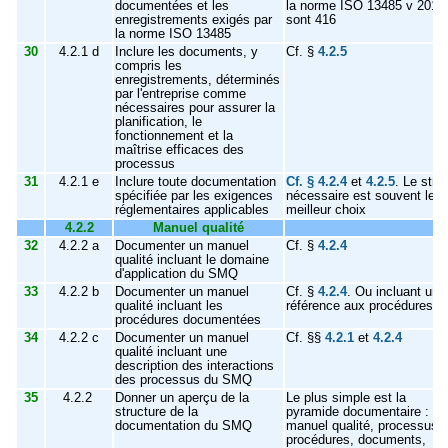
documentées et les
la norme ISO 13485 v 2016
enregistrements exigés par
sont 416
la norme ISO 13485
30
4.2.1 d
Inclure les documents, y
Cf. §
4.2.5
compris les
enregistrements, déterminés
par l'entreprise comme
nécessaires pour assurer la
planification, le
fonctionnement et la
maîtrise efficaces des
processus
31
4.2.1 e
Inclure toute documentation
Cf. § 4.2.4
et
4.2.5
. Le stric
spécifiée par les exigences
nécessaire est souvent le
réglementaires applicables
meilleur choix
4.2.2
Manuel qualité
32
4.2.2 a
Documenter un manuel
Cf. §
4.2.4
qualité incluant le domaine
d'application du SMQ
33
4.2.2 b
Documenter un manuel
Cf. §
4.2.4
. Ou incluant une
qualité incluant les
référence aux procédures
procédures documentées
34
4.2.2 c
Documenter un manuel
Cf. §§
4.2.1
et
4.2.4
qualité incluant une
description des interactions
des processus du SMQ
35
4.2.2
Donner un aperçu de la
Le plus simple est la
structure de la
pyramide documentaire :
documentation du SMQ
manuel qualité, processus,
procédures, documents,