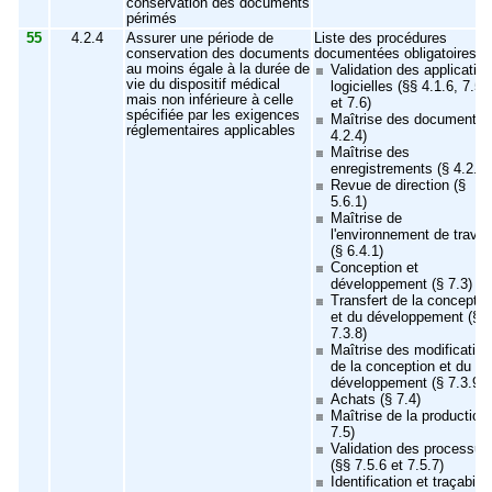
conservation des documents
périmés
55
4.2.4
Assurer une période de
Liste des procédures
conservation des documents
documentées obligatoires :
au moins égale à la durée de
Validation des applicatio
vie du dispositif médical
logicielles (§§ 4.1.6, 7.5.
mais non inférieure à celle
et 7.6)
spécifiée par les exigences
Maîtrise des documents 
réglementaires applicables
4.2.4)
Maîtrise des
enregistrements (§ 4.2.5)
Revue de direction (§
5.6.1)
Maîtrise de
l'environnement de travai
(§ 6.4.1)
Conception et
développement (§ 7.3)
Transfert de la conceptio
et du développement (§
7.3.8)
Maîtrise des modificatio
de la conception et du
développement (§ 7.3.9)
Achats (§ 7.4)
Maîtrise de la production
7.5)
Validation des processus
(§§ 7.5.6 et 7.5.7)
Identification et traçabilit