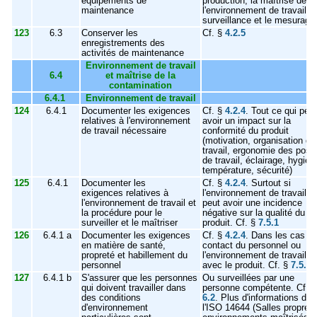
équipements de
production, la maîtrise de
maintenance
l'environnement de travail, l
surveillance et le mesurage
123
6.3
Conserver les
Cf. §
4.2.5
enregistrements des
activités de maintenance
Environnement de travail
6.4
et maîtrise de la
contamination
6.4.1
Environnement de travail
124
6.4.1
Documenter les exigences
Cf. §
4.2.4
. Tout ce qui peut
relatives à l'environnement
avoir un impact sur la
de travail nécessaire
conformité du produit
(motivation, organisation du
travail, ergonomie des post
de travail, éclairage, hygièn
température, sécurité)
125
6.4.1
Documenter les
Cf. §
4.2.4
. Surtout si
exigences relatives à
l'environnement de travail
l'environnement de travail et
peut avoir une incidence
la procédure pour le
négative sur la qualité du
surveiller et le maîtriser
produit. Cf. §
7.5.1
126
6.4.1 a
Documenter les exigences
Cf. §
4.2.4
. Dans les cas d
en matière de santé,
contact du personnel ou
propreté et habillement du
l'environnement de travail
personnel
avec le produit. Cf. §
7.5.2
127
6.4.1 b
S'assurer que les personnes
Ou surveillées par une
qui doivent travailler dans
personne compétente. Cf. §
des conditions
6.2
. Plus d'informations da
d'environnement
l'ISO 14644 (Salles propres 