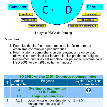
Le cycle PDCA de Deming
Remarques :
Pour plus de clarté et rester proche de la réalité le terme
organisme est remplacé par entreprise
Pour faciliter la compréhension des exigences le verbe doit
(doivent) est remplacé par le verbe le plus proche de l'exigence
Ressources humaines est remplacé par personnel (comme dans
l'ISO 9001 version 2015 édition en anglais)
ISO 13485 version 2016 - Exigences et commentaires
Article,
Exigence
Cycle PDCA, liens,
N°
paragraphe
commentaires
Système de management
4
de la qualité
4.1
Exigences générales
1
4.1.1
Documenter un système de
Cf. §
4.2.5
management de la qualité