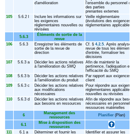
d'amélioration
l’ensemble du personnel ou
des parties
prenantes externes
105
5.6.2 l
Inclure les informations sur
Veille réglementaire
les exigences
(évolutions des exigences
réglementaires nouvelles ou
réglementaires applicables)
révisées
Éléments de sortie de la
5.6.3
revue
106
5.6.3
Enregistrer les éléments de
Cf. §
4.2.5
. Après analyse e
sortie de la revue de
revue de tous les éléments
direction
d'entrée, formaliser les
décisions
107
5.6.3 a
Décider les actions relatives
Afin de maintenir la
à l'amélioration du SMQ
pertinence, l'adéquation et
l'efficacité du SMQ
108
5.6.3 b
Décider les actions relatives
Par rapport aux exigences 
à l'amélioration du produit
client
109
5.6.3 c
Décider les actions relatives
Pour répondre aux exigenc
aux modifications
réglementaires applicables
nécessaires
nouvelles ou révisées
110
5.6.3 d
Décider les actions relatives
Afin de répondre aux besoi
aux besoins en ressources
nécessaires en personnel e
ressources matérielles
Management des
6
Planifier
(Plan)
ressources
Mise à disposition des
6.1
ressources
111
6.1 a
Déterminer et fournir les
Identifier et assurer les