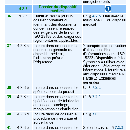
enregistrements
Dossier du dispositif
4.2.3
médical
36
4.2.3
Établir et tenir à jour un
Cf. §
4.2.5
. Lien avec le
dossier contenant ou
marquage CE du dispositif
identifiant des documents
médical
qui définissent le respect
des exigences de la norme
ISO 13485 et des exigences
réglementaires applicables
37
4.2.3 a
Inclure dans ce dossier la
Y compris des instructions
description générale du
d'utilisation. Plus
dispositif médical,
d'informations dans l'ISO
l'utilisation prévue,
15223 (Dispositifs médicaux
l'étiquetage
Symboles à utiliser avec le
étiquettes, l'étiquetage et le
informations à fournir relatif
aux dispositifs médicaux -
Partie 1: Exigences
générales)
38
4.2.3 b
Inclure dans ce dossier les
Cf. §
7.2.1
spécifications du produit
39
4.2.3 c
Inclure dans ce dossier les
Cf. §
7.2.1
spécifications de fabrication,
emballage, stockage,
manipulation et distribution
40
4.2.3 d
Inclure dans ce dossier la
Cf. §
7.6
procédure de mesurage et
surveillance
41
4.2.3 e
Inclure dans ce dossier les
Selon le cas, cf. §
7.5.3