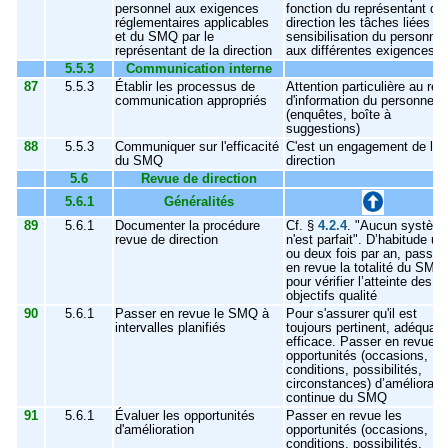
personnel aux exigences
fonction du représentant de 
réglementaires applicables
direction les tâches liées à 
et du SMQ par le
sensibilisation du personnel
représentant de la direction
aux différentes exigences
5.5.3
Communication interne
87
5.5.3
Établir les processus de
Attention particulière au ret
communication appropriés
d'information du personnel
(enquêtes, boîte à
suggestions)
88
5.5.3
Communiquer sur l'efficacité
C'est un engagement de la
du SMQ
direction
5.6
Revue de direction
5.6.1
Généralités
89
5.6.1
Documenter la procédure
Cf. §
4.2.4
. "Aucun systèm
revue de direction
n'est parfait". D
’habitude un
ou deux fois par an, passer
en revue la totalité du SMQ
pour vérifier l’atteinte des
objectifs qualité
90
5.6.1
Passer en revue le SMQ à
Pour s'assurer qu'il est
intervalles planifiés
toujours pertinent, adéquat 
efficace. Passer en revue l
opportunités (occasions,
conditions, possibilités,
circonstances) d’améliorati
continue du SMQ
91
5.6.1
Évaluer les opportunités
Passer en revue les
d'amélioration
opportunités (occasions,
conditions, possibilités,