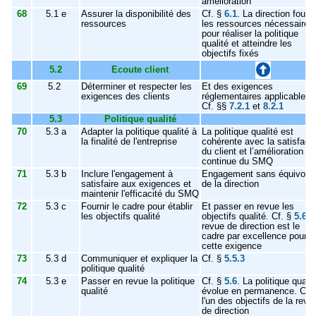
amélioration
68
5.1 e
Assurer la disponibilité des
Cf. §
6.1
. La direction fourni
ressources
les ressources nécessaires
pour réaliser la politique
qualité et atteindre les
objectifs fixés
5.2
Ecoute client
69
5.2
Déterminer et respecter les
Et des exigences
exigences des clients
réglementaires applicables.
Cf. §§
7.2.1
et
8.2.1
5.3
Politique qualité
70
5.3 a
Adapter la politique qualité à
La politique qualité est
la finalité de l'entreprise
cohérente avec la satisfact
du client et l’amélioration
continue du SMQ
71
5.3 b
Inclure l'engagement à
Engagement sans équivoqu
satisfaire aux exigences et
de la direction
maintenir l'efficacité du SMQ
72
5.3 c
Fournir le cadre pour établir
Et passer en revue les
les objectifs qualité
objectifs qualité. Cf. §
5.6
. 
revue de direction est le
cadre par excellence pour
cette exigence
73
5.3 d
Communiquer et expliquer la
Cf. §
5.5.3
politique qualité
74
5.3 e
Passer en revue la politique
Cf. §
5.6
. La politique qualit
qualité
évolue en permanence. C’e
l'un des objectifs de la revu
de direction