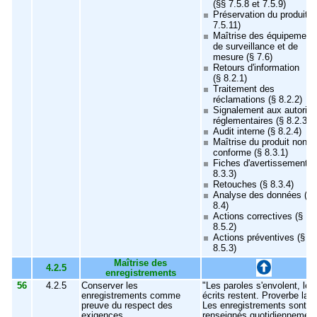
(§§ 7.5.8 et 7.5.9)
Préservation du produit (
7.5.11)
Maîtrise des équipement
de surveillance et de
mesure (§ 7.6)
Retours d'information
(§ 8.2.1)
Traitement des
réclamations (§ 8.2.2)
Signalement aux autorité
réglementaires (§ 8.2.3)
Audit interne (§ 8.2.4)
Maîtrise du produit non
conforme (§ 8.3.1)
Fiches d'avertissement (
8.3.3)
Retouches (§ 8.3.4)
Analyse des données (§
8.4)
Actions correctives (§
8.5.2)
Actions préventives (§
8.5.3)
Maîtrise des
4.2.5
enregistrements
56
4.2.5
Conserver les
"Les paroles s'envolent, les
enregistrements comme
écrits restent. Proverbe lati
preuve du respect des
Les enregistrements sont
exigences
renseignés quotidiennement