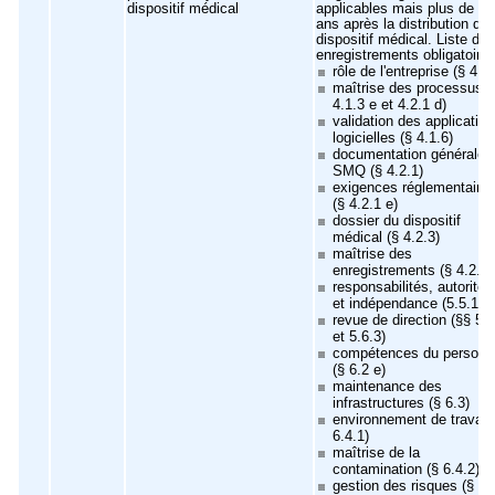
dispositif médical
applicables mais plus de 2
ans après la distribution du
dispositif médical. Liste des
enregistrements obligatoires
rôle de l'entreprise (§ 4.1.
maîtrise des processus (
4.1.3 e et 4.2.1 d)
validation des applicatio
logicielles (§ 4.1.6)
documentation générale 
SMQ (§ 4.2.1)
exigences réglementaire
(§ 4.2.1 e)
dossier du dispositif
médical (§ 4.2.3)
maîtrise des
enregistrements (§ 4.2.4)
responsabilités, autorités
et indépendance (5.5.1)
revue de direction (§§ 5.
et 5.6.3)
compétences du personn
(§ 6.2 e)
maintenance des
infrastructures (§ 6.3)
environnement de travail 
6.4.1)
maîtrise de la
contamination (§ 6.4.2)
gestion des risques (§ 7.