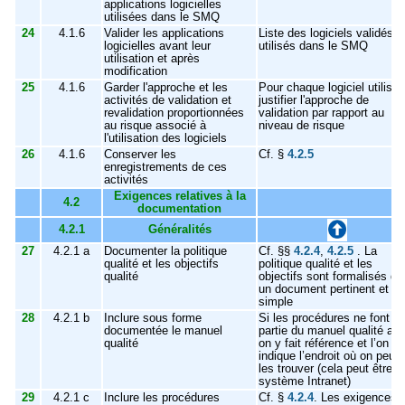
applications logicielles
utilisées dans le SMQ
24
4.1.6
Valider les applications
Liste des logiciels validés
logicielles avant leur
utilisés dans le SMQ
utilisation et après
modification
25
4.1.6
Garder l'approche et les
Pour chaque logiciel utilisé
activités de validation et
justifier l'approche de
revalidation proportionnées
validation par rapport au
au risque associé à
niveau de risque
l'utilisation des logiciels
26
4.1.6
Conserver les
Cf. §
4.2.5
enregistrements de ces
activités
Exigences relatives à la
4.2
documentation
4.2.1
Généralités
27
4.2.1 a
Documenter la politique
Cf. §§
4.2.4
,
4.2.5
. La
qualité et les objectifs
politique qualité et les
qualité
objectifs sont formalisés d
un document pertinent et
simple
28
4.2.1 b
Inclure sous forme
Si les procédures ne font p
documentée le manuel
partie du manuel qualité alo
qualité
on y fait référence et l’on
indique l’endroit où on peut
les trouver (cela peut être le
système Intranet)
29
4.2.1 c
Inclure les procédures
Cf. §
4.2.4
. Les exigences 