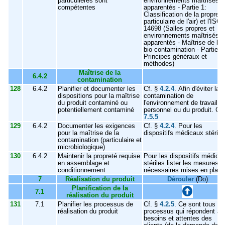
particulières sont
environnements maîtrisés
compétentes
apparentés - Partie 1:
Classification de la propreté
particulaire de l'air) et l'ISO
14698 (Salles propres et
environnements maîtrisés
apparentés - Maîtrise de la
bio contamination - Partie 1
Principes généraux et
méthodes)
Maîtrise de la
6.4.2
contamination
128
6.4.2
Planifier et documenter les
Cf. §
4.2.4
. Afin d'éviter la
dispositions pour la maîtrise
contamination de
du produit contaminé ou
l'environnement de travail, 
potentiellement contaminé
personnel ou du produit. Cf.
7.5.5
129
6.4.2
Documenter les exigences
Cf. §
4.2.4
. Pour les
pour la maîtrise de la
dispositifs médicaux stérile
contamination (particulaire et
microbiologique)
130
6.4.2
Maintenir la propreté requise
Pour les dispositifs médica
en assemblage et
stériles lister les mesures
conditionnement
nécessaires mises en place
7
Réalisation du produit
Dérouler
(Do)
Planification de la
7.1
réalisation du produit
131
7.1
Planifier les processus de
Cf. §
4.2.5
. Ce sont tous le
réalisation du produit
processus qui répondent au
besoins et attentes des