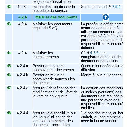
exigences d'installation
42
4.2.3 f
Inclure dans ce dossier la
Selon le cas, cf. §
7.5.4
procédure de service
4.2.4
Maîtrise des documents
43
4.2.4
Maîtriser les documents
La procédure définit comme
requis du SMQ
avant de commencer à
utiliser un document, celui-c
est approuvé (vérifié, validé
par une personne avec des
responsabilités et autorités
définies
44
4.2.4
Maîtriser les
Cf. §
4.2.5
. Les
enregistrements
enregistrements sont des
documents particuliers
45
4.2.4 a
Passer en revue et
Quant à leur adéquation ava
approuver les documents
diffusion
46
4.2.4 b
Passer en revue et
Mettre à jour, si nécessaire
approuver de nouveau les
documents
47
4.2.4 c
Assurer l'identification des
La gestion des modification
modifications et de l'état de
et indices (versions) des
la version en vigueur
documents est réalisée par
une personne avec des
responsabilités et autorités
établies
48
4.2.4 d
Assurer la disponibilité sur
"Le bon document, au bon
les lieux d'utilisation des
endroit, au bon moment" et
versions pertinentes des
avec la bonne version
documents applicables