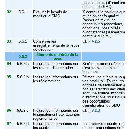
circonstances) d’améliorati
continue du SMQ
92
5.6.1
Évaluer le besoin de
Y compris la politique qualit
modifier le SMQ
et les objectifs qualité.
Passer en revue les
opportunités (occasions,
conditions, possibilités,
circonstances) d’améliorati
continue du SMQ
93
5.6.1
Conserver les
Cf. §
4.2.5
enregistrements de la revue
de direction
Éléments d’entrée de la
5.6.2
revue
94
5.6.2 a
Inclure les informations sur
Si c'est le premier élément,
les retours d'information
c'est souvent le plus
important
95
5.6.2 b
Inclure les informations sur
"Aimez vos clients plus que
les réclamations
vos produits". Toutes les
données de satisfaction et 
non satisfaction des clients
sont une source importante
d’informations pour trouver
des opportunités
d'amélioration du SMQ
96
5.6.2 c
Inclure les informations sur
Cf. §
8.2.3
le signalement aux autorités
réglementaires
97
5.6.2 d
Inclure les informations sur
Les rapports d’audits intern
les audits
et leurs propositions sont u