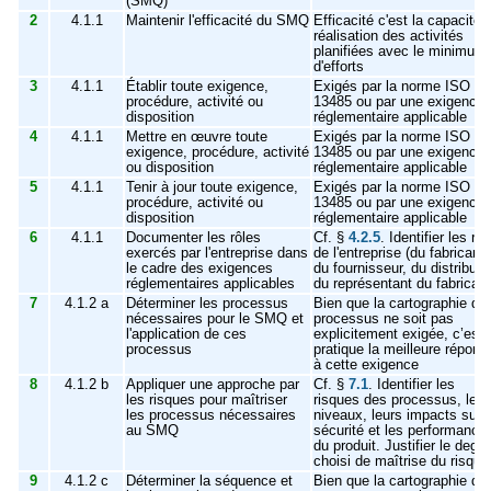
(SMQ)
2
4.1.1
Maintenir l'efficacité du SMQ
Efficacité c'est la capacité 
réalisation des activités
planifiées avec le minimum
d'efforts
3
4.1.1
Établir toute exigence,
Exigés par la norme ISO
procédure, activité ou
13485 ou par une exigence
disposition
réglementaire applicable
4
4.1.1
Mettre en œuvre toute
Exigés par la norme ISO
exigence, procédure, activité
13485 ou par une exigence
ou disposition
réglementaire applicable
5
4.1.1
Tenir à jour toute exigence,
Exigés par la norme ISO
procédure, activité ou
13485 ou par une exigence
disposition
réglementaire applicable
6
4.1.1
Documenter les rôles
Cf. §
4.2.5
. Identifier les rôl
exercés par l'entreprise dans
de l'entreprise (du fabricant,
le cadre des exigences
du fournisseur, du distribute
réglementaires applicables
du représentant du fabricant
7
4.1.2 a
Déterminer les processus
Bien que la cartographie de
nécessaires pour le SMQ et
processus ne soit pas
l'application de ces
explicitement exigée, c’est 
processus
pratique la meilleure répons
à cette exigence
8
4.1.2 b
Appliquer une approche par
Cf. §
7.1
. Identifier les
les risques pour maîtriser
risques des processus, leur
les processus nécessaires
niveaux, leurs impacts sur l
au SMQ
sécurité et les performance
du produit. Justifier le degré
choisi de maîtrise du risqu
9
4.1.2 c
Déterminer la séquence et
Bien que la cartographie de