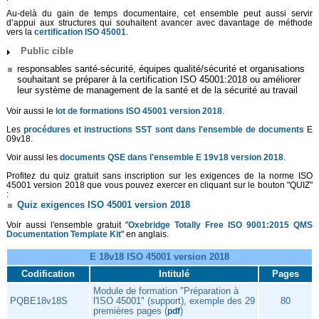
Au-delà du gain de temps documentaire, cet ensemble peut aussi servir
d’appui aux structures qui souhaitent avancer avec davantage de méthode
vers la
certification ISO 45001
.
Public cible
responsables santé-sécurité, équipes qualité/sécurité et organisations
souhaitant se préparer à la certification ISO 45001:2018 ou améliorer
leur système de management de la santé et de la sécurité au travail
Voir aussi le
lot de formations ISO 45001 version 2018
.
Les
procédures et instructions SST sont dans l'ensemble de documents
E
09v18.
Voir aussi les
documents QSE
dans l'ensemble E 19v18 version 2018
.
Profitez du quiz gratuit sans inscription sur les exigences de la norme ISO
45001 version 2018 que vous pouvez exercer en cliquant sur le bouton "QUIZ"
:
Quiz exigences ISO 45001 version 2018
Voir aussi l'ensemble gratuit "
Oxebridge Totally Free ISO 9001:2015 QMS
Documentation Template Kit
" en anglais.
E 18v18 ISO 45001 version 2018
Codification
Intitulé
Pages
Module de formation "Préparation à
PQBE18v18S
l'ISO 45001" (support), exemple des 29
80
premières pages (
)
pdf