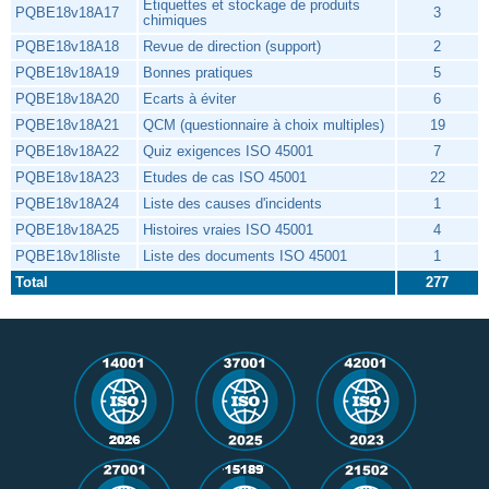
Etiquettes et stockage de produits
PQBE18v18A17
3
chimiques
PQBE18v18A18
Revue de direction (support)
2
PQBE18v18A19
Bonnes pratiques
5
PQBE18v18A20
Ecarts à éviter
6
PQBE18v18A21
QCM (questionnaire à choix multiples)
19
PQBE18v18A22
Quiz exigences ISO 45001
7
PQBE18v18A23
Etudes de cas ISO 45001
22
PQBE18v18A24
Liste des causes d'incidents
1
PQBE18v18A25
Histoires vraies ISO 45001
4
PQBE18v18liste
Liste des documents ISO 45001
1
Total
277