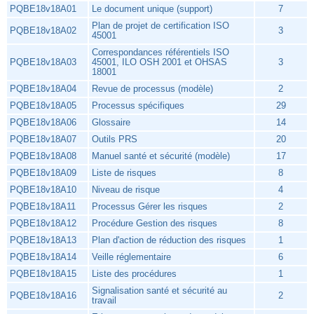
PQBE18v18A01
Le document unique (support)
7
Plan de projet de certification ISO
PQBE18v18A02
3
45001
Correspondances référentiels ISO
PQBE18v18A03
45001, ILO OSH 2001 et OHSAS
3
18001
PQBE18v18A04
Revue de processus (modèle)
2
PQBE18v18A05
Processus spécifiques
29
PQBE18v18A06
Glossaire
14
PQBE18v18A07
Outils PRS
20
PQBE18v18A08
Manuel santé et sécurité (modèle)
17
PQBE18v18A09
Liste de risques
8
PQBE18v18A10
Niveau de risque
4
PQBE18v18A11
Processus Gérer les risques
2
PQBE18v18A12
Procédure Gestion des risques
8
PQBE18v18A13
Plan d'action de réduction des risques
1
PQBE18v18A14
Veille réglementaire
6
PQBE18v18A15
Liste des procédures
1
Signalisation santé et sécurité au
PQBE18v18A16
2
travail