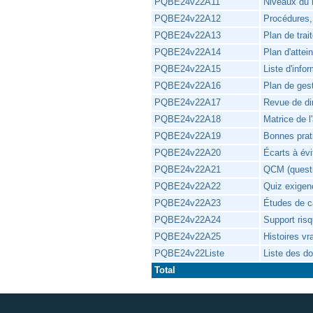
PQBE24v22A11
Niveaux du 
PQBE24v22A12
Procédures, 
PQBE24v22A13
Plan de trai
PQBE24v22A14
Plan d'attei
PQBE24v22A15
Liste d'inf
PQBE24v22A16
Plan de ges
PQBE24v22A17
Revue de dir
PQBE24v22A18
Matrice de l
PQBE24v22A19
Bonnes pra
PQBE24v22A20
Écarts à év
PQBE24v22A21
QCM (questi
PQBE24v22A22
Quiz exigen
PQBE24v22A23
Études de c
PQBE24v22A24
Support ris
PQBE24v22A25
Histoires v
PQBE24v22Liste
Liste des d
Total