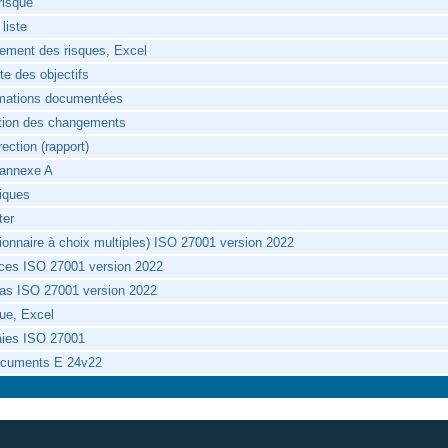
risque
liste
tement des risques, Excel
nte des objectifs
ormations documentées
tion des changements
ection (rapport)
'annexe A
tiques
iter
onnaire à choix multiples) ISO 27001 version 2022
ces ISO 27001 version 2022
as ISO 27001 version 2022
que, Excel
raies ISO 27001
ocuments E 24v22