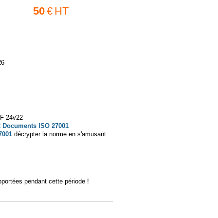
50
€
HT
26
F 24v22
2 Documents ISO 27001
7001
décrypter la norme en s'amusant
portées pendant cette période !