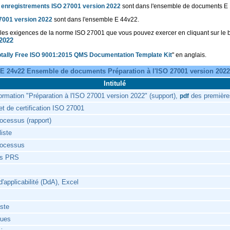
t enregistrements ISO 27001 version 2022
sont dans l'ensemble de documents E
27001 version 2022
sont dans l'ensemble E 44v22.
sur les exigences de la norme ISO 27001 que vous pouvez exercer en cliquant sur le 
 2022
otally Free ISO 9001:2015 QMS Documentation Template Kit
" en anglais.
E 24v22 Ensemble de documents Préparation à l'ISO 27001 version 2022
Intitulé
ormation "Préparation à l'ISO 27001 version 2022" (support),
des première
pdf
et de certification ISO 27001
ocessus (rapport)
iste
rocessus
ils PRS
d'applicabilité (DdA), Excel
iste
sques