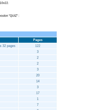
 10v22.
bouton "QUIZ" :
Pages
s 32 pages
122
3
2
2
3
20
14
3
17
1
7