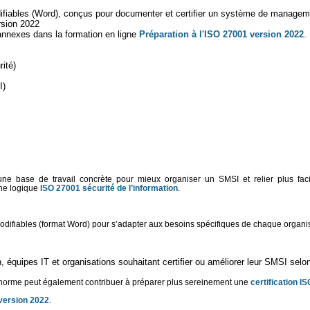
ifiables (Word), conçus pour documenter et certifier un système de managemen
rsion 2022
nnexes dans la formation en ligne
Préparation à l'ISO 27001 version 2022
.
ité)
I)
e base de travail concrète pour mieux organiser un SMSI et relier plus faci
ne logique
ISO 27001 sécurité de l’information
.
modifiables (format Word) pour s’adapter aux besoins spécifiques de chaque organi
n, équipes IT et organisations souhaitant certifier ou améliorer leur SMSI sel
 norme peut également contribuer à préparer plus sereinement une
certification I
 version 2022
.