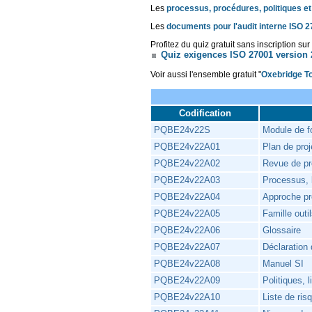
Les
processus, procédures, politiques e
Les
documents pour l'audit interne ISO 
Profitez du quiz gratuit sans inscription 
Quiz exigences ISO 27001 version
Voir aussi l'ensemble gratuit "
Oxebridge T
Codification
PQBE24v22S
Module de f
PQBE24v22A01
Plan de proj
PQBE24v22A02
Revue de pr
PQBE24v22A03
Processus, l
PQBE24v22A04
Approche p
PQBE24v22A05
Famille out
PQBE24v22A06
Glossaire
PQBE24v22A07
Déclaration 
PQBE24v22A08
Manuel SI
PQBE24v22A09
Politiques, l
PQBE24v22A10
Liste de ri