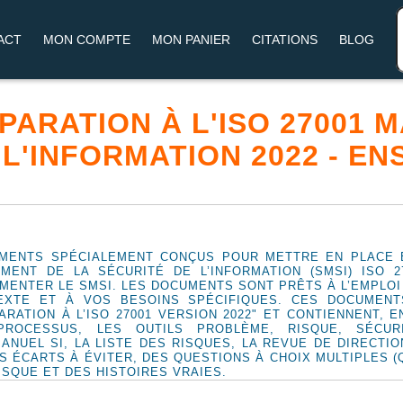
ACT
MON COMPTE
MON PANIER
CITATIONS
BLOG
RÉPARATION À L'ISO 27001
 L'INFORMATION 2022 - E
MENTS SPÉCIALEMENT CONÇUS POUR METTRE EN PLACE E
ENT DE LA SÉCURITÉ DE L’INFORMATION (SMSI) ISO 2
ENTER LE SMSI. LES DOCUMENTS SONT PRÊTS À L’EMPLOI
EXTE ET À VOS BESOINS SPÉCIFIQUES. CES DOCUMEN
ARATION À L’ISO 27001 VERSION 2022" ET CONTIENNENT, 
PROCESSUS, LES OUTILS PROBLÈME, RISQUE, SÉCURI
 MANUEL SI, LA LISTE DES RISQUES, LA REVUE DE DIRECTIO
 ÉCARTS À ÉVITER, DES QUESTIONS À CHOIX MULTIPLES (Q
ISQUE ET DES HISTOIRES VRAIES.