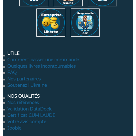
UTILE
Comment passer une commande
Quelques livres incontournables
FAQ
Nos partenaires
Soutenez l'Ukraine
NOS QUALITÉS
Nos références
Validation DataDock
Certificat CUM LAUDE
Votre avis compte
Jooble