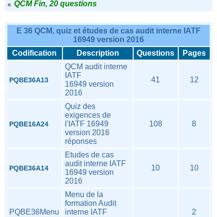
QCM Fin, 20 questions
E 36 QCM, quiz et études de cas audit interne IATF
16949 version 2016
Codification
Description
Questions
Pages
QCM audit interne
IATF
41
12
PQBE36A13
16949 version
2016
Quiz des
exigences de
l'IATF 16949
108
8
PQBE16A24
version 2016
réponses
Etudes de cas
audit interne IATF
10
10
PQBE36A14
16949 version
2016
Menu de la
formation Audit
PQBE36Menu
interne IATF
2