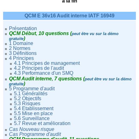
à la fin
QCM E 36v16 Audit interne IATF 16949
Présentation
QCM Début, 10 questions (
peut être vu sur la démo
)
gratuite
1 Domaine
2 Normes
3 Définitions
4 Principes
4.1 Principes de management
4.2 Principes de l'audit
4.3 Performance d'un SMQ
QCM Audit interne, 7 questions
(
peut être vu sur la démo
)
gratuite
5 Programme d'audit
5.1 Généralités
5.2 Objectifs
5.3 Risques
5.4 Etablissement
5.5 Mise en place
5.6 Surveillance
5.7 Revue et amélioration
Cas Nouveau risque
Cas Programme d'audit