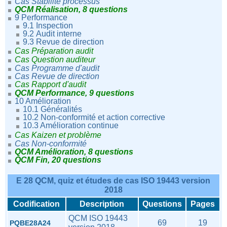
Cas Stabilité processus
QCM Réalisation, 8 questions
9 Performance
9.1 Inspection
9.2
Audit interne
9.3 Revue de direction
Cas Préparation audit
Cas Question auditeur
Cas Programme d'audit
Cas Revue de direction
Cas Rapport d'audit
QCM Performance, 9 questions
10 Amélioration
10.1 Généralités
10.2 Non-conformité et action corrective
10.3 Amélioration continue
Cas Kaizen et problème
Cas Non-conformité
QCM Amélioration, 8 questions
QCM Fin, 20 questions
E 28 QCM, quiz et études de cas ISO 19443 version
2018
Codification
Description
Questions
Pages
QCM ISO 19443
69
19
PQBE28A24