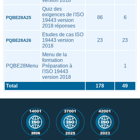
version 2018
Quiz des
exigences de l'ISO
86
6
PQBE28A25
19443 version
2018 réponses
Etudes de cas ISO
19443 version
23
23
PQBE28A26
2018
Menu de la
formation
PQBE28Menu
Préparation à
1
l'ISO 19443
version 2018
Total
178
49