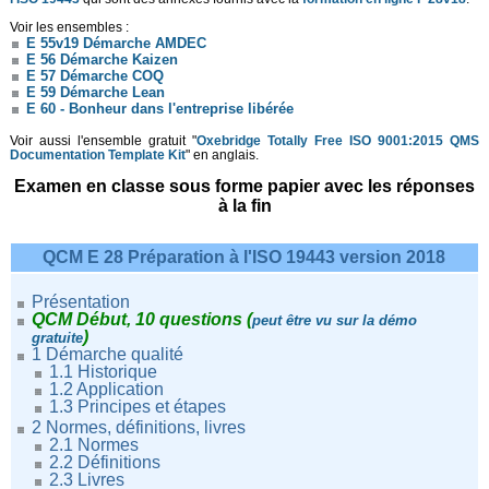
Voir les ensembles :
E 55v19 Démarche AMDEC
E 56 Démarche Kaizen
E 57 Démarche COQ
E 59 Démarche Lean
E 60 - Bonheur dans l'entreprise libérée
Voir aussi l'ensemble gratuit "
Oxebridge Totally Free ISO 9001:2015 QMS
Documentation Template Kit
" en anglais.
Examen en classe sous forme papier avec les réponses
à la fin
QCM E 28 Préparation à l'ISO 19443 version 2018
Présentation
QCM Début, 10 questions (
peut être vu sur la démo
)
gratuite
1 Démarche qualité
1.1 Historique
1.2 Application
1.3 Principes et étapes
2 Normes, définitions, livres
2.1 Normes
2.2 Définitions
2.3 Livres