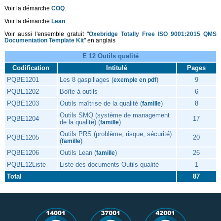
Voir la démarche
COQ
.
Voir la démarche
Lean
.
Voir aussi l'ensemble gratuit "
Oxebridge Totally Free ISO 9001:2015 QMS
Documentation Template Kit
" en anglais
E 12 Outils qualité
Codification
Intitulé
Pages
PQBE1201
Les 8 gaspillages (
)
9
exemple en pdf
PQBE1202
Boîte à outils
6
PQBE1203
Outils maîtrise de la qualité (
)
8
famille
Outils SMQ (système de management
PQBE1204
17
de la qualité) (
)
famille
Outils PRS (problème, risque, sécurité)
PQBE1205
20
(
)
famille
PQBE1206
Outils Lean (
)
26
famille
PQBE12Liste
Liste des documents Outils qualité
1
Total
87