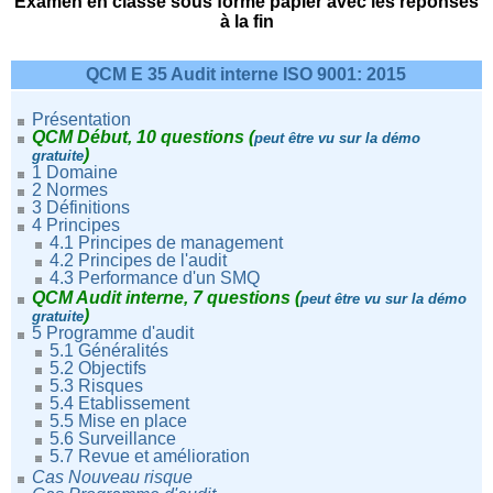
Examen en classe sous forme papier avec les réponses
à la fin
QCM E 35 Audit interne ISO 9001: 2015
Présentation
QCM Début, 10 questions (
peut être vu sur la démo
)
gratuite
1 Domaine
2 Normes
3 Définitions
4 Principes
4.1 Principes de management
4.2 Principes de l'audit
4.3 Performance d'un SMQ
QCM Audit interne, 7 questions
(
peut être vu sur la démo
)
gratuite
5 Programme d'audit
5.1 Généralités
5.2 Objectifs
5.3 Risques
5.4 Etablissement
5.5 Mise en place
5.6 Surveillance
5.7 Revue et amélioration
Cas Nouveau risque