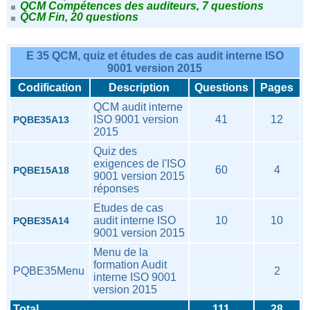
QCM Compétences des auditeurs, 7 questions
QCM Fin, 20 questions
E 35 QCM, quiz et études de cas audit interne ISO
9001 version 2015
Codification
Description
Questions
Pages
QCM audit interne
ISO 9001 version
41
12
PQBE35A13
2015
Quiz des
exigences de l'ISO
60
4
PQBE15A18
9001 version 2015
réponses
Etudes de cas
audit interne ISO
10
10
PQBE35A14
9001 version 2015
Menu de la
formation Audit
PQBE35Menu
2
interne ISO 9001
version 2015
Total
111
28