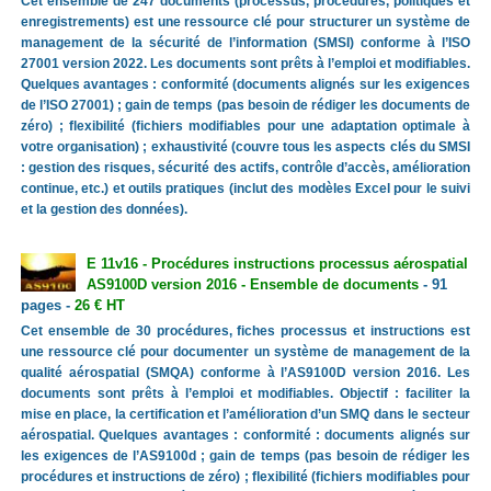
Cet ensemble de 247 documents (processus, procédures, politiques et
enregistrements) est une ressource clé pour structurer un système de
management de la sécurité de l’information (SMSI) conforme à l’ISO
27001 version 2022. Les documents sont prêts à l’emploi et modifiables.
Quelques avantages : conformité (documents alignés sur les exigences
de l’ISO 27001) ; gain de temps (pas besoin de rédiger les documents de
zéro) ; flexibilité (fichiers modifiables pour une adaptation optimale à
votre organisation) ; exhaustivité (couvre tous les aspects clés du SMSI
: gestion des risques, sécurité des actifs, contrôle d’accès, amélioration
continue, etc.) et outils pratiques (inclut des modèles Excel pour le suivi
et la gestion des données).
E 11v16 - Procédures instructions processus aérospatial
AS9100D version 2016 - Ensemble de documents
- 91
pages -
26 € HT
Cet ensemble de 30 procédures, fiches processus et instructions est
une ressource clé pour documenter un système de management de la
qualité aérospatial (SMQA) conforme à l’AS9100D version 2016. Les
documents sont prêts à l’emploi et modifiables. Objectif : faciliter la
mise en place, la certification et l’amélioration d’un SMQ dans le secteur
aérospatial. Quelques avantages : conformité : documents alignés sur
les exigences de l’AS9100d ; gain de temps (pas besoin de rédiger les
procédures et instructions de zéro) ; flexibilité (fichiers modifiables pour