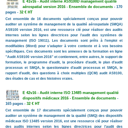
E 41v16 - Audit interne AS9100D management qualité
aérospatial version 2016 - Ensemble de documents
- 170
pages -
32 € HT
Cet ensemble de 16 documents spécialement conçus pour pouvoir
auditer un système de management de la qualité aérospatiale (SMQA)
AS9100 version 2016, est une ressource clé pour réaliser des audits
internes selon les lignes directrices pour l'audit des systèmes de
management (ISO 19011). Les documents sont prêts à l’emploi et
modifiables (Word) pour s’adapter à votre contexte et à vos besoins
spécifiques. Ces documents sont les annexes de la formation en ligne
"Audit AS9100 version 2016" et contiennent, entre autres, le support de
formation, le programme d’audit, la procédure d’audit, le plan d’audit
processus et SMQA, le questionnaire d’audit processus et SMQA, le
rapport d’audit, des questions à choix multiples (QCM) audit AS9100,
des études de cas et des histoires vraies.
E 42v16 - Audit interne ISO 13485 management qualité
dispositifs médicaux 2016 - Ensemble de documents
-
165 pages -
32 € HT
Cet ensemble de 17 documents spécialement conçus pour pouvoir
auditer un système de management de la qualité (SMQ) des dispositifs
médicaux ISO 13485 version 2016, est une ressource clé pour réaliser
des audits internes selon les lignes directrices pour l'audit des