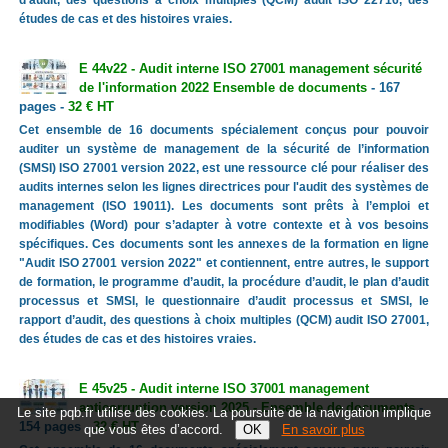
études de cas et des histoires vraies.
E 44v22 - Audit interne ISO 27001 management sécurité
de l'information 2022 Ensemble de documents
- 167
pages -
32 € HT
Cet ensemble de 16 documents spécialement conçus pour pouvoir
auditer un système de management de la sécurité de l’information
(SMSI) ISO 27001 version 2022, est une ressource clé pour réaliser des
audits internes selon les lignes directrices pour l'audit des systèmes de
management (ISO 19011). Les documents sont prêts à l’emploi et
modifiables (Word) pour s’adapter à votre contexte et à vos besoins
spécifiques. Ces documents sont les annexes de la formation en ligne
"Audit ISO 27001 version 2022" et contiennent, entre autres, le support
de formation, le programme d’audit, la procédure d’audit, le plan d’audit
processus et SMSI, le questionnaire d’audit processus et SMSI, le
rapport d’audit, des questions à choix multiples (QCM) audit ISO 27001,
des études de cas et des histoires vraies.
E 45v25 - Audit interne ISO 37001 management
anticorruption version 2025 - Ensemble de documents
-
Le site pqb.fr utilise des cookies. La poursuite de la navigation implique
154 pages -
32 € HT
que vous êtes d’accord.
En savoir plus