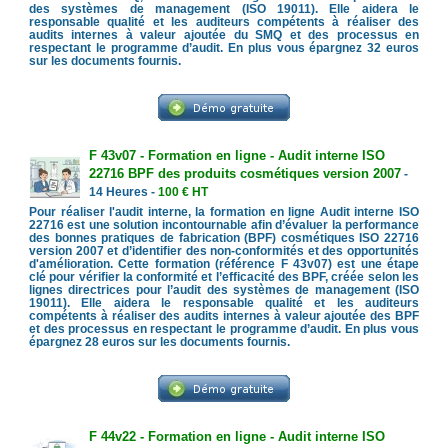
des systèmes de management (ISO 19011). Elle aidera le
responsable qualité et les auditeurs compétents à réaliser des
audits internes à valeur ajoutée du SMQ et des processus en
respectant le programme d’audit. En plus vous épargnez 32 euros
sur les documents fournis.
F 43v07 - Formation en ligne - Audit interne ISO
22716 BPF des produits cosmétiques version 2007
-
14 Heures -
100 € HT
Pour réaliser l'audit interne, la formation en ligne Audit interne ISO
22716 est une solution incontournable afin d’évaluer la performance
des bonnes pratiques de fabrication (BPF) cosmétiques ISO 22716
version 2007 et d’identifier des non-conformités et des opportunités
d'amélioration. Cette formation (référence F 43v07) est une étape
clé pour vérifier la conformité et l’efficacité des BPF, créée selon les
lignes directrices pour l’audit des systèmes de management (ISO
19011). Elle aidera le responsable qualité et les auditeurs
compétents à réaliser des audits internes à valeur ajoutée des BPF
et des processus en respectant le programme d’audit. En plus vous
épargnez 28 euros sur les documents fournis.
F 44v22 - Formation en ligne - Audit interne ISO