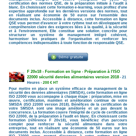
certification des normes QSE, de la préparation initiale à l'audit à
blanc. En choisissant cette formation e-learning, vous profitez d'une
expertise approfondie sur les dernières versions des normes, tout
en réalisant une économie de 50 euros sur l'ensemble des
documents inclus. Accessible à distance, cette formation en ligne
QSE vous permet d’avancer à votre rythme tout en développant une
compréhension claire des exigences liées à la qualité, à la sécurité
et à l’environnement. Elle constitue une solution concrète pour
structurer un système de management intégré cohérent,
harmoniser les pratiques de l’organisation et renforcer les
compétences indispensables à toute fonction de responsable QSE.
F 20v18 - Formation en ligne - Préparation à l'ISO
22000 sécurité denrées alimentaires version 2018
- 21
Heures -
200 € HT
Pour mettre en place un système efficace de management de la
sécurité des denrées alimentaires (SMSDA), cette formation en ligne
ISO 22000 vous accompagne à chaque étape : préparation, mise en
œuvre, certification, maintien et amélioration continue de votre
SMSDA (ISO 22000 version 2018). Bénéfices de la certification de
votre SMSDA sont une image améliorée et un pas devant la
concurrence. La formation couvre l’intégrité de cycle de certification
ISO 22000, de la préparation à l’audit en blanc. En choisissant cette
formation (référence F 20v18), vous bénéficiez d’un parcours
complet pour renforcer la sécurité alimentaire dans votre
entreprise, tout en réalisant une économie de 50 euros sur les
documents inclus. Accessible à distance, cette formation en ligne