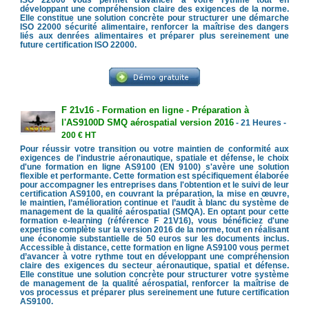
ISO 22000 vous permet d’avancer à votre rythme tout en
développant une compréhension claire des exigences de la norme.
Elle constitue une solution concrète pour structurer une démarche
ISO 22000 sécurité alimentaire, renforcer la maîtrise des dangers
liés aux denrées alimentaires et préparer plus sereinement une
future certification ISO 22000.
F 21v16 - Formation en ligne - Préparation à
l'AS9100D SMQ aérospatial version 2016
- 21 Heures -
200 € HT
Pour réussir votre transition ou votre maintien de conformité aux
exigences de l'industrie aéronautique, spatiale et défense, le choix
d'une formation en ligne AS9100 (EN 9100) s'avère une solution
flexible et performante. Cette formation est spécifiquement élaborée
pour accompagner les entreprises dans l'obtention et le suivi de leur
certification AS9100, en couvrant la préparation, la mise en œuvre,
le maintien, l’amélioration continue et l’audit à blanc du système de
management de la qualité aérospatial (SMQA). En optant pour cette
formation e-learning (référence F 21V16), vous bénéficiez d'une
expertise complète sur la version 2016 de la norme, tout en réalisant
une économie substantielle de 50 euros sur les documents inclus.
Accessible à distance, cette formation en ligne AS9100 vous permet
d’avancer à votre rythme tout en développant une compréhension
claire des exigences du secteur aéronautique, spatial et défense.
Elle constitue une solution concrète pour structurer votre système
de management de la qualité aérospatial, renforcer la maîtrise de
vos processus et préparer plus sereinement une future certification
AS9100.