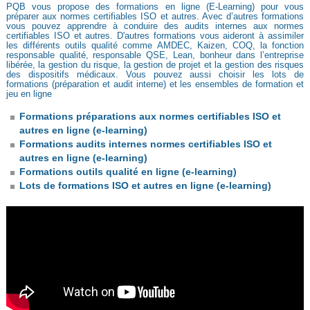
PQB vous propose des formations en ligne (E-Learning) pour vous
préparer aux normes certifiables ISO et autres. Avec d’autres formations
vous pouvez apprendre à conduire des audits internes aux normes
certifiables ISO et autres. D'autres formations vous aideront à assimiler
les différents outils qualité comme AMDEC, Kaizen, COQ, la fonction
responsable qualité, responsable QSE, Lean, bonheur dans l’entreprise
libérée, la gestion du risque, la gestion de projet et la gestion des risques
des dispositifs médicaux. Vous pouvez aussi choisir les lots de
formations (préparation et audit interne) et les ensembles de formation et
jeu en ligne
Formations préparations aux normes certifiables ISO et
autres en ligne (e-learning)
Formations audits internes normes certifiables ISO et
autres en ligne (e-learning)
Formations outils qualité en ligne (e-learning)
Lots de formations ISO et autres en ligne (e-learning)