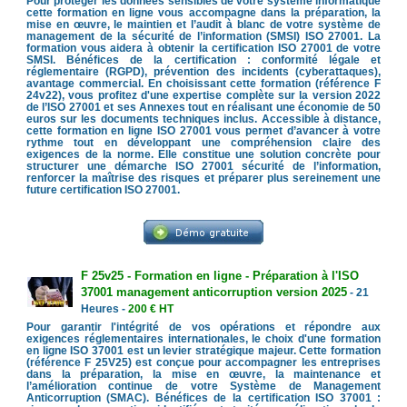
Pour protéger les données sensibles de votre système informatique
cette formation en ligne vous accompagne dans la préparation, la
mise en œuvre, le maintien et l’audit à blanc de votre système de
management de la sécurité de l’information (SMSI) ISO 27001. La
formation vous aidera à obtenir la certification ISO 27001 de votre
SMSI. Bénéfices de la certification : conformité légale et
réglementaire (RGPD), prévention des incidents (cyberattaques),
avantage commercial. En choisissant cette formation (référence F
24v22), vous profitez d'une expertise complète sur la version 2022
de l’ISO 27001 et ses Annexes tout en réalisant une économie de 50
euros sur les documents techniques inclus. Accessible à distance,
cette formation en ligne ISO 27001 vous permet d’avancer à votre
rythme tout en développant une compréhension claire des
exigences de la norme. Elle constitue une solution concrète pour
structurer une démarche ISO 27001 sécurité de l’information,
renforcer la maîtrise des risques et préparer plus sereinement une
future certification ISO 27001.
F 25v25 - Formation en ligne - Préparation à l'ISO
37001 management anticorruption version 2025
- 21
Heures -
200 € HT
Pour garantir l'intégrité de vos opérations et répondre aux
exigences réglementaires internationales, le choix d'une formation
en ligne ISO 37001 est un levier stratégique majeur. Cette formation
(référence F 25V25) est conçue pour accompagner les entreprises
dans la préparation, la mise en œuvre, la maintenance et
l’amélioration continue de votre Système de Management
Anticorruption (SMAC). Bénéfices de la certification ISO 37001 :