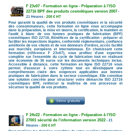
F 23v07 - Formation en ligne - Préparation à l'ISO
22716 BPF des produits cosmétiques version 2007
-
21 Heures -
200 € HT
Pour garantir la qualité de vos produits cosmétiques et la sécurité
des consommateurs, cette formation en ligne vous accompagne
dans la préparation, la mise en œuvre, la certification, le maintien et
l’audit à blanc de vos bonnes pratiques de fabrication (BPF)
cosmétiques ISO 22716. Bénéfices de la certification : préparer et
faciliter les inspections légales, conformité réglementaire, confiance
améliorée de vos clients et de vos donneurs d’ordres, accès facilité
aux marchés européens et internationaux. En choisissant cette
formation (référence F 23v07), vous profitez d'une expertise
complète sur l'ensemble du cycle de fabrication tout en réalisant
une économie de 36 euros sur les documents techniques inclus.
Accessible à distance, cette formation en ligne ISO 22716 vous
permet d’avancer à votre rythme tout en développant une
compréhension claire des exigences applicables aux bonnes
pratiques de fabrication dans le secteur cosmétique. Elle constitue
une solution concrète pour structurer votre démarche ISO 22716
cosmétiques BPF, renforcer la maîtrise de vos processus et
sécuriser la qualité de vos produits.
F 24v22 - Formation en ligne - Préparation à l'ISO
27001 sécurité de l'information version 2022
- 21
Heures -
200 € HT