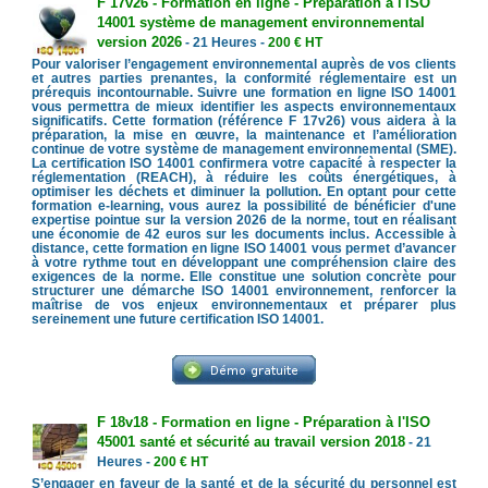
F 17v26 - Formation en ligne - Préparation à l'ISO
14001 système de management environnemental
version 2026
- 21 Heures -
200 € HT
Pour valoriser l’engagement environnemental auprès de vos clients
et autres parties prenantes, la conformité réglementaire est un
prérequis incontournable. Suivre une formation en ligne ISO 14001
vous permettra de mieux identifier les aspects environnementaux
significatifs. Cette formation (référence F 17v26) vous aidera à la
préparation, la mise en œuvre, la maintenance et l’amélioration
continue de votre système de management environnemental (SME).
La certification ISO 14001 confirmera votre capacité à respecter la
réglementation (REACH), à réduire les coûts énergétiques, à
optimiser les déchets et diminuer la pollution. En optant pour cette
formation e-learning, vous aurez la possibilité de bénéficier d'une
expertise pointue sur la version 2026 de la norme, tout en réalisant
une économie de 42 euros sur les documents inclus. Accessible à
distance, cette formation en ligne ISO 14001 vous permet d’avancer
à votre rythme tout en développant une compréhension claire des
exigences de la norme. Elle constitue une solution concrète pour
structurer une démarche ISO 14001 environnement, renforcer la
maîtrise de vos enjeux environnementaux et préparer plus
sereinement une future certification ISO 14001.
F 18v18 - Formation en ligne - Préparation à l'ISO
45001 santé et sécurité au travail version 2018
- 21
Heures -
200 € HT
S’engager en faveur de la santé et de la sécurité du personnel est