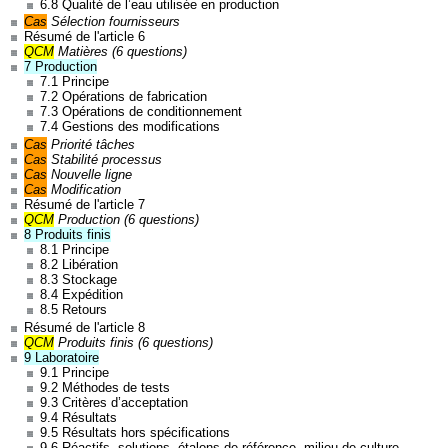
6.8 Qualité de l’eau utilisée en production
Cas
Sélection fournisseurs
Résumé de l'article 6
QCM
Matières (6 questions)
7 Production
7.1 Principe
7.2 Opérations de fabrication
7.3 Opérations de conditionnement
7.4 Gestions des modifications
Cas
Priorité tâches
Cas
Stabilité processus
Cas
Nouvelle ligne
Cas
Modification
Résumé de l'article 7
QCM
Production (6 questions)
8 Produits finis
8.1 Principe
8.2 Libération
8.3 Stockage
8.4 Expédition
8.5 Retours
Résumé de l'article 8
QCM
Produits finis (6 questions)
9 Laboratoire
9.1 Principe
9.2 Méthodes de tests
9.3 Critères d’acceptation
9.4 Résultats
9.5 Résultats hors spécifications
9.6 Réactifs, solutions, étalons de référence, milieu de culture