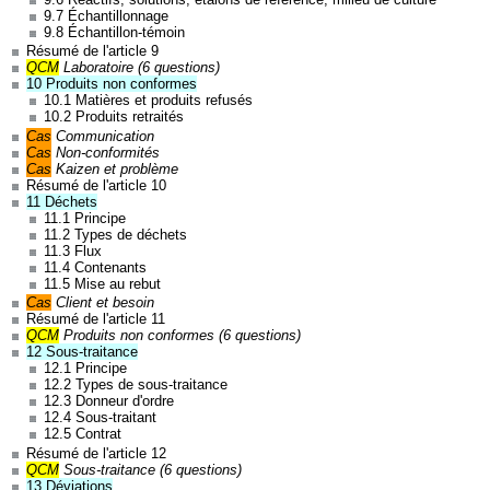
9.7 Échantillonnage
9.8 Échantillon-témoin
Résumé de l'article 9
QCM
Laboratoire (6 questions)
10 Produits non conformes
10.1 Matières et produits refusés
10.2 Produits retraités
Cas
Communication
Cas
Non-conformités
Cas
Kaizen et problème
Résumé de l'article 10
11 Déchets
11.1 Principe
11.2 Types de déchets
11.3 Flux
11.4 Contenants
11.5 Mise au rebut
Cas
Client et besoin
Résumé de l'article 11
QCM
Produits non conformes (6 questions)
12 Sous-traitance
12.1 Principe
12.2 Types de sous-traitance
12.3 Donneur d'ordre
12.4 Sous-traitant
12.5 Contrat
Résumé de l'article 12
QCM
Sous-traitance (6 questions)
13 Déviations