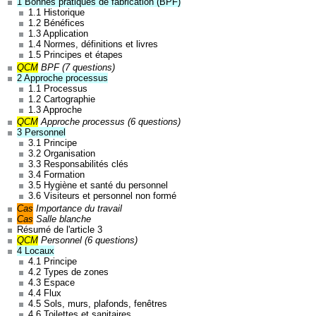
1 Bonnes pratiques de fabrication (BPF)
1.1 Historique
1.2 Bénéfices
1.3 Application
1.4 Normes, définitions et livres
1.5 Principes et étapes
QCM
BPF (7 questions)
2 Approche processus
1.1 Processus
1.2 Cartographie
1.3 Approche
QCM
Approche processus (6 questions)
3 Personnel
3.1 Principe
3.2 Organisation
3.3 Responsabilités clés
3.4 Formation
3.5 Hygiène et santé du personnel
3.6 Visiteurs et personnel non formé
Cas
Importance du travail
Cas
Salle blanche
Résumé de l'article 3
QCM
Personnel (6 questions)
4 Locaux
4.1 Principe
4.2 Types de zones
4.3 Espace
4.4 Flux
4.5 Sols, murs, plafonds, fenêtres
4.6 Toilettes et sanitaires