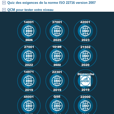
Quiz des exigences de la norme ISO 22716 version 2007
QCM pour tester votre niveau