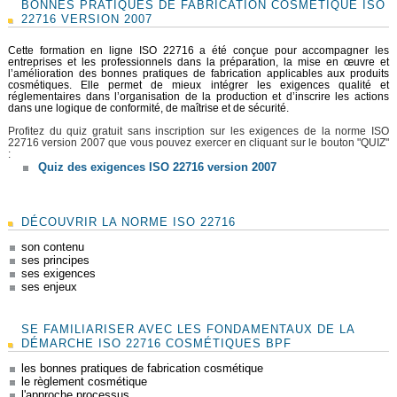
BONNES PRATIQUES DE FABRICATION COSMÉTIQUE ISO
22716 VERSION 2007
La clarté de la formation et la pertinence des
contenus. Lydianah. 01/07/2024 ⭐⭐⭐⭐⭐
Cette formation en ligne ISO 22716 a été conçue pour accompagner les
entreprises et les professionnels dans la préparation, la mise en œuvre et
l’amélioration des bonnes pratiques de fabrication applicables aux produits
cosmétiques. Elle permet de mieux intégrer les exigences qualité et
réglementaires dans l’organisation de la production et d’inscrire les actions
dans une logique de conformité, de maîtrise et de sécurité.
Profitez du quiz gratuit sans inscription sur les exigences de la norme ISO
22716 version 2007 que vous pouvez exercer en cliquant sur le bouton "QUIZ"
:
Quiz des exigences ISO 22716 version 2007
Facilité. Etude de cas pas en lien avec les BPF.
😀
Adéline. 15/06/2023 ⭐⭐⭐⭐
C'est corrigé
DÉCOUVRIR LA NORME ISO 22716
son contenu
ses principes
ses exigences
ses enjeux
SE FAMILIARISER AVEC LES FONDAMENTAUX DE LA
DÉMARCHE ISO 22716 COSMÉTIQUES BPF
les bonnes pratiques de fabrication cosmétique
Très bien structuré. Anthony. 23/07/2019 ⭐⭐⭐⭐⭐
le règlement cosmétique
l'approche processus