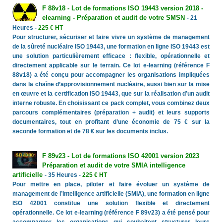
F 88v18 - Lot de formations ISO 19443 version 2018 -
elearning - Préparation et audit de votre SMSN
- 21
Heures -
225 € HT
Pour structurer, sécuriser et faire vivre un système de management
de la sûreté nucléaire ISO 19443, une formation en ligne ISO 19443 est
une solution particulièrement efficace : flexible, opérationnelle et
directement applicable sur le terrain. Ce lot e-learning (référence F
88v18) a été conçu pour accompagner les organisations impliquées
dans la chaîne d’approvisionnement nucléaire, aussi bien sur la mise
en œuvre et la certification ISO 19443, que sur la réalisation d’un audit
interne robuste. En choisissant ce pack complet, vous combinez deux
parcours complémentaires (préparation + audit) et leurs supports
documentaires, tout en profitant d’une économie de 75 € sur la
seconde formation et de 78 € sur les documents inclus.
F 89v23 - Lot de formations ISO 42001 version 2023
Préparation et audit de votre SMIA intelligence
artificielle
- 35 Heures -
225 € HT
Pour mettre en place, piloter et faire évoluer un système de
management de l’intelligence artificielle (SMIA), une formation en ligne
ISO 42001 constitue une solution flexible et directement
opérationnelle. Ce lot e-learning (référence F 89v23) a été pensé pour