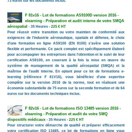
73 euros sur les documents inclus.
F 81v16 - Lot de formations AS9100D version 2016 -
elearning - Préparation et audit interne de votre SMQA
aérospatial
- 35 Heures -
225 € HT
Pour réussir votre transition ou votre maintien de conformité aux
exigences de l'industrie aéronautique, spatiale et défense, le choix
d'une formation en ligne AS9100 (EN 9100) s'avère une solution
flexible et performante. Ce pack complet est spécifiquement élaboré
pour accompagner les entreprises dans l'obtention et le suivi de leur
certification AS9100, en couvrant à la fois la mise en œuvre du
système de management de la qualité aérospatial (SMQA) et la
maîtrise de l'audit interne. En optant pour ce lot de formations e-
learning (référence F 81V16), vous bénéficiez d'une expertise
complète sur la version 2016 de la norme, tout en réalisant une
économie substantielle de 75 euros sur la seconde formation et de 64
euros sur les documents techniques inclus.
F 82v16 - Lot de formations ISO 13485 version 2016 -
elearning - Préparation et audit de votre SMQ
dispositifs médicaux
- 35 Heures -
225 € HT
Pour structurer votre démarche de qualité et préparer efficacement
votre certification ISO 13485, ce lot de formations en ligne vous