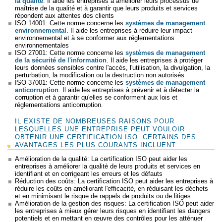
la qualité
. Il aide les entreprises à améliorer leurs processus de
maîtrise de la qualité et à garantir que leurs produits et services
répondent aux attentes des clients
ISO 14001: Cette norme concerne les
systèmes de management
environnemental
. Il aide les entreprises à réduire leur impact
environnemental et à se conformer aux réglementations
environnementales
ISO 27001: Cette norme concerne les
systèmes de management
de la sécurité de l'information
. Il aide les entreprises à protéger
leurs données sensibles contre l'accès, l'utilisation, la divulgation, la
perturbation, la modification ou la destruction non autorisés
ISO 37001: Cette norme concerne les
systèmes de management
anticorruption
. Il aide les entreprises à prévenir et à détecter la
corruption et à garantir qu'elles se conforment aux lois et
réglementations anticorruption.
IL EXISTE DE NOMBREUSES RAISONS POUR
LESQUELLES UNE ENTREPRISE PEUT VOULOIR
OBTENIR UNE CERTIFICATION ISO. CERTAINS DES
AVANTAGES LES PLUS COURANTS INCLUENT :
Amélioration de la qualité: La certification ISO peut aider les
entreprises à améliorer la qualité de leurs produits et services en
identifiant et en corrigeant les erreurs et les défauts
Réduction des coûts: La certification ISO peut aider les entreprises à
réduire les coûts en améliorant l'efficacité, en réduisant les déchets
et en minimisant le risque de rappels de produits ou de litiges
Amélioration de la gestion des risques: La certification ISO peut aider
les entreprises à mieux gérer leurs risques en identifiant les dangers
potentiels et en mettant en œuvre des contrôles pour les atténuer