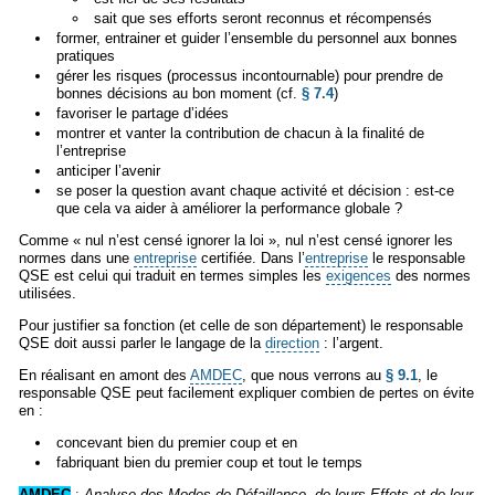
sait que ses efforts seront reconnus et récompensés
former, entrainer et guider l’ensemble du personnel aux bonnes
pratiques
gérer les risques (processus incontournable) pour prendre de
bonnes décisions au bon moment (cf.
§ 7.4
)
favoriser le partage d’idées
montrer et vanter la contribution de chacun à la finalité de
l’entreprise
anticiper l’avenir
se poser la question avant chaque activité et décision : est-ce
que cela va aider à améliorer la performance globale ?
Comme « nul n’est censé ignorer la loi », nul n’est censé ignorer les
normes dans une
entreprise
certifiée. Dans l’
entreprise
le responsable
QSE est celui qui traduit en termes simples les
exigences
des normes
utilisées.
Pour justifier sa fonction (et celle de son département) le responsable
QSE doit aussi parler le langage de la
direction
: l’argent.
En réalisant en amont des
AMDEC
, que nous verrons au
§ 9.1
, le
responsable QSE peut facilement expliquer combien de pertes on évite
en :
concevant bien du premier coup et en
fabriquant bien du premier coup et tout le temps
AMDEC
:
Analyse des Modes de Défaillance, de leurs Effets et de leur