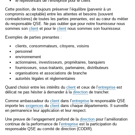
le représentant de l’entreprise pour le client
Cette position, de toujours préserver l’équilibre (parvenir à un
compromis acceptable) entre les attentes et besoins (souvent
contradictoires) de toutes les parties prenantes, est au cœur du métier
du responsable QSE. Ne pas oublier que pour notre fournisseur nous
sommes son
client
et pour le
client
nous sommes son fournisseur.
Exemples de parties prenantes :
clients, consommateurs, citoyens, voisins
personnel
environnement
actionnaires, investisseurs, propriétaires, banquiers
fournisseurs, sous-traitants, partenaires, distributeurs
organisations et associations de branche
autorités légales et réglementaires
Quand choisir entre les intérêts du
client
et ceux de l’
entreprise
est
délicat ne pas hésiter à demander à la
direction
de trancher.
Comme ambassadeur du
client
dans l’
entreprise
le responsable QSE
importe les
exigences
du
client
dans chaque départements. Il surveille
en permanence leur application et leur respect.
Une preuve de l’engagement profond de la
direction
pour l’amélioration
continue de la performance de l’
entreprise
est la participation du
responsable QSE au comité de direction (CODIR).